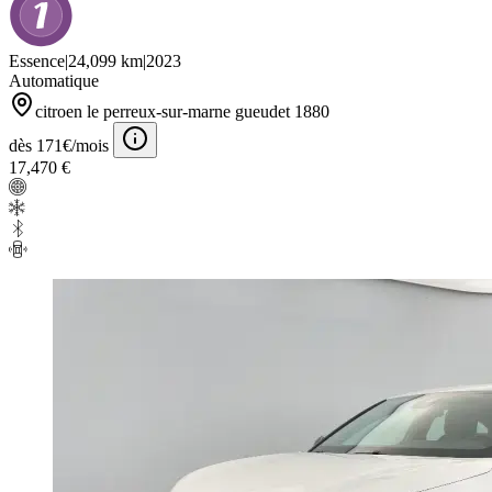
Essence
|
24,099 km
|
2023
Automatique
citroen le perreux-sur-marne gueudet 1880
dès 171€/mois
17,470 €