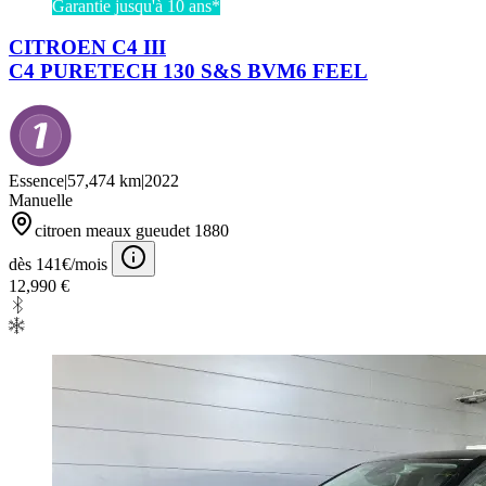
Garantie jusqu'à 10 ans*
CITROEN C4 III
C4 PURETECH 130 S&S BVM6 FEEL
Essence
|
57,474 km
|
2022
Manuelle
citroen meaux gueudet 1880
dès 141€/mois
12,990 €