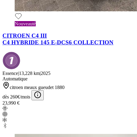
Nouveauté
CITROEN C4 III
C4 HYBRIDE 145 E-DCS6 COLLECTION
Essence
|
13,228 km
|
2025
Automatique
citroen meaux gueudet 1880
dès 260€/mois
23,990 €