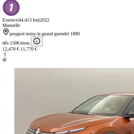
Essence
|
44,413 km
|
2022
Manuelle
peugeot noisy-le-grand gueudet 1880
dès 130€/mois
12,470 €
11,770 €