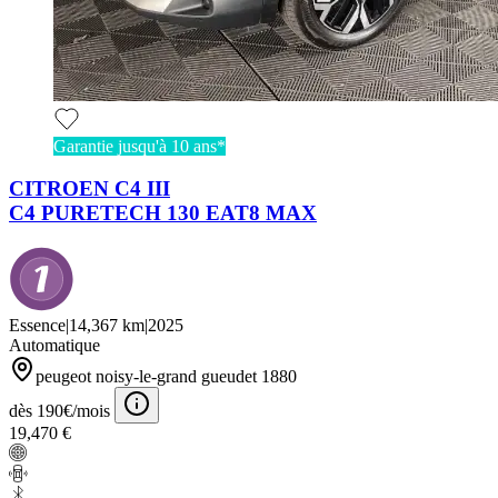
Garantie jusqu'à 10 ans*
CITROEN C4 III
C4 PURETECH 130 EAT8 MAX
Essence
|
14,367 km
|
2025
Automatique
peugeot noisy-le-grand gueudet 1880
dès 190€/mois
19,470 €