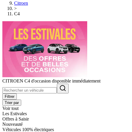
Citroen
>
C4
CITROEN C4 d'occasion disponible immédiatement
Filtrer
Trier par
Voir tout
Les Estivales
Offres à Saisir
Nouveauté
Véhicules 100% électriques