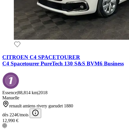
CITROEN C4 SPACETOURER
C4 Spacetourer PureTech 130 S&S BVM6 Business
Essence
|
88,814 km
|
2018
Manuelle
renault amiens rivery gueudet 1880
dès 224€/mois
12,990 €