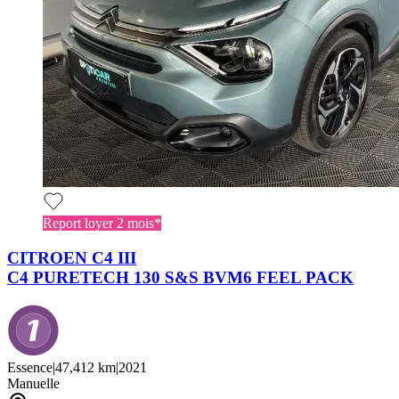
Report loyer 2 mois*
CITROEN C4 III
C4 PURETECH 130 S&S BVM6 FEEL PACK
Essence
|
47,412 km
|
2021
Manuelle