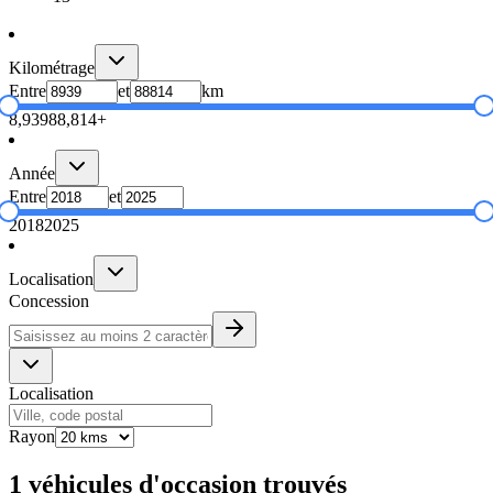
Kilométrage
Entre
et
km
8,939
88,814+
Année
Entre
et
2018
2025
Localisation
Concession
Localisation
Rayon
1 véhicules d'occasion trouvés