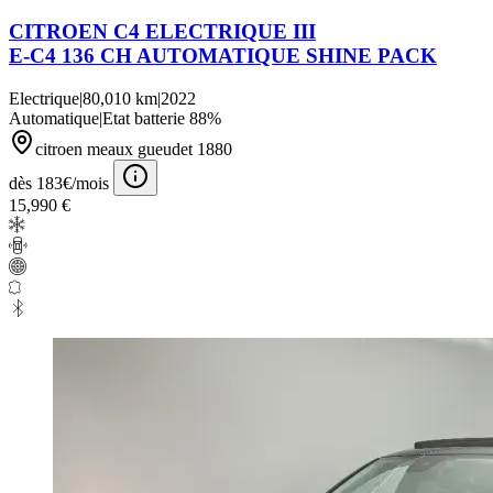
CITROEN C4 ELECTRIQUE III
E-C4 136 CH AUTOMATIQUE SHINE PACK
Electrique
|
80,010 km
|
2022
Automatique
|
Etat batterie 88%
citroen meaux gueudet 1880
dès 183€/mois
15,990 €