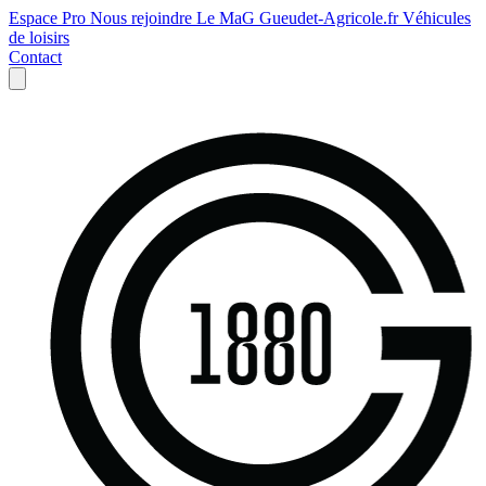
Espace Pro
Nous rejoindre
Le MaG
Gueudet-Agricole.fr
Véhicules
de loisirs
Contact