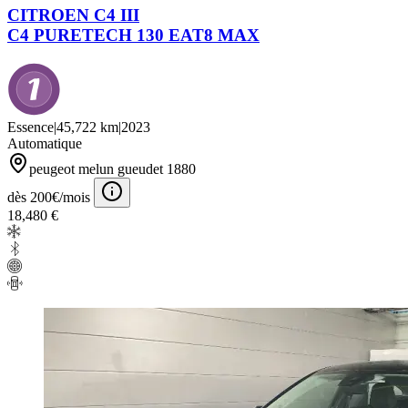
CITROEN C4 III
C4 PURETECH 130 EAT8 MAX
Essence
|
45,722 km
|
2023
Automatique
peugeot melun gueudet 1880
dès 200€/mois
18,480 €