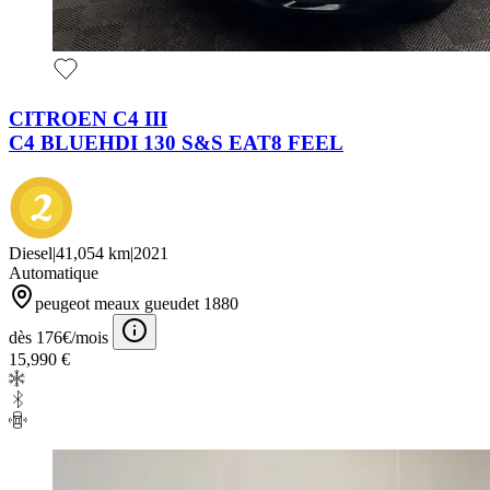
CITROEN C4 III
C4 BLUEHDI 130 S&S EAT8 FEEL
Diesel
|
41,054 km
|
2021
Automatique
peugeot meaux gueudet 1880
dès 176€/mois
15,990 €