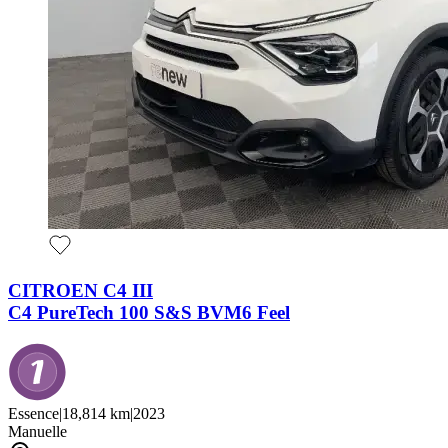
CITROEN C4 III
C4 PureTech 100 S&S BVM6 Feel
Essence
|
18,814 km
|
2023
Manuelle