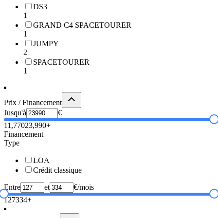
DS3
1
GRAND C4 SPACETOURER
1
JUMPY
2
SPACETOURER
1
Prix / Financement
Jusqu'à
€
11,770
23,990+
Financement
Type
LOA
Crédit classique
Entre
et
€/mois
127
334+