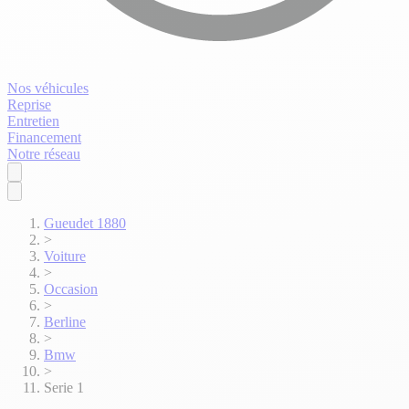
Nos véhicules
Reprise
Entretien
Financement
Notre réseau
Gueudet 1880
>
Voiture
>
Occasion
>
Berline
>
Bmw
>
Serie 1