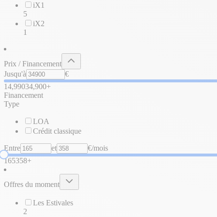
iX1
5
iX2
1
Prix / Financement
Jusqu'à
€
14,990
34,900+
Financement
Type
LOA
Crédit classique
Entre
et
€/mois
165
358+
Offres du moment
Les Estivales
2