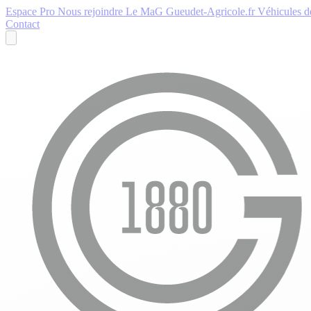
Espace Pro
Nous rejoindre
Le MaG
Gueudet-Agricole.fr
Véhicules de
Contact