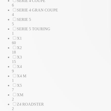
SERIE 4 COUPE
6
SERIE 4 GRAN COUPE
4
SERIE 5
5
SERIE 5 TOURING
1
X1
60
X2
18
X3
15
X4
9
X4 M
1
X5
7
XM
2
Z4 ROADSTER
2