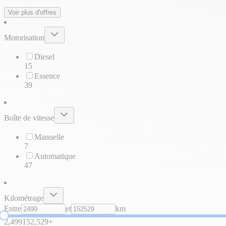
Voir plus d'offres
Motorisation
Diesel
15
Essence
39
Boîte de vitesse
Manuelle
7
Automatique
47
Kilométrage
Entre
et
km
2,499
152,529+