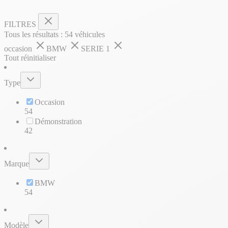
FILTRES
Tous les résultats :
54
véhicules
occasion
BMW
SERIE 1
Tout réinitialiser
Type
Occasion
54
Démonstration
42
Marque
BMW
54
Modèle