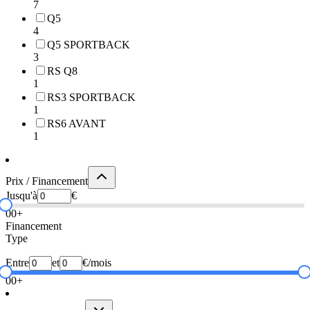
7
Q5
4
Q5 SPORTBACK
3
RS Q8
1
RS3 SPORTBACK
1
RS6 AVANT
1
Prix / Financement
Jusqu'à
€
0
0+
Financement
Type
Entre
et
€/mois
0
0+