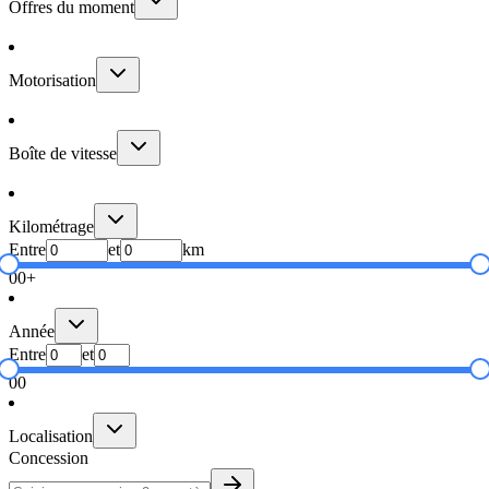
Offres du moment
Motorisation
Boîte de vitesse
Kilométrage
Entre
et
km
0
0+
Année
Entre
et
0
0
Localisation
Concession