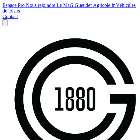
Espace Pro
Nous rejoindre
Le MaG
Gueudet-Agricole.fr
Véhicules
de loisirs
Contact