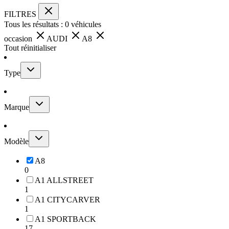
FILTRES
Tous les résultats :
0
véhicules
occasion
AUDI
A8
Tout réinitialiser
Type
Marque
Modèle
A8
0
A1 ALLSTREET
1
A1 CITYCARVER
1
A1 SPORTBACK
17