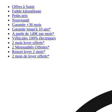
Offres à Saisir
Faible kilométrage
Petits prix
Nouveauté
Garantie +36 mois
Garantie jusqu'à 10 ans*
A partir de 149€ par mois*
Véhicules 100% électriques
2 mois loyer offerts*
2 Mensualités Offertes*
Report loyer 2 mois*
2 mois de loyer offerts*