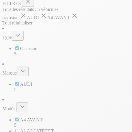
FILTRES
Tous les résultats :
5
véhicules
occasion
AUDI
A4 AVANT
Tout réinitialiser
Type
Occasion
5
Marque
AUDI
5
Modèle
A4 AVANT
5
A1 ALLSTREET