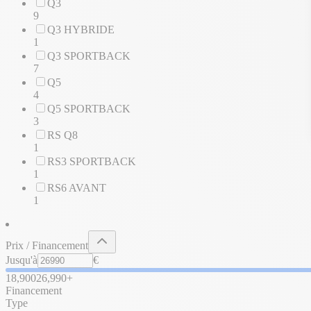
Q3
9
Q3 HYBRIDE
1
Q3 SPORTBACK
7
Q5
4
Q5 SPORTBACK
3
RS Q8
1
RS3 SPORTBACK
1
RS6 AVANT
1
Prix / Financement
Jusqu'à
€
18,900
26,990+
Financement
Type