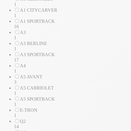
1
A1 CITYCARVER
1
A1 SPORTBACK
16
A3
1
A3 BERLINE
1
A3 SPORTBACK
17
A4
1
A5 AVANT
3
A5 CABRIOLET
1
A5 SPORTBACK
1
E-TRON
1
Q2
14