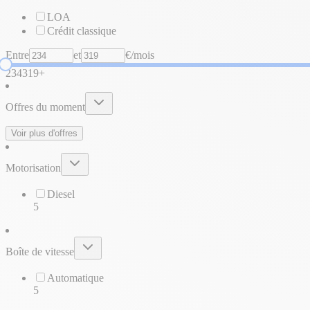
LOA
Crédit classique
Entre
et
€/mois
234
319+
Offres du moment
Voir plus d'offres
Motorisation
Diesel
5
Boîte de vitesse
Automatique
5