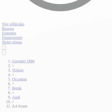
Nos véhicules
Reprise
Entretien
Financement
Notre réseau
Gueudet 1880
>
Voiture
>
Occasion
>
Break
>
Audi
>
A4 Avant