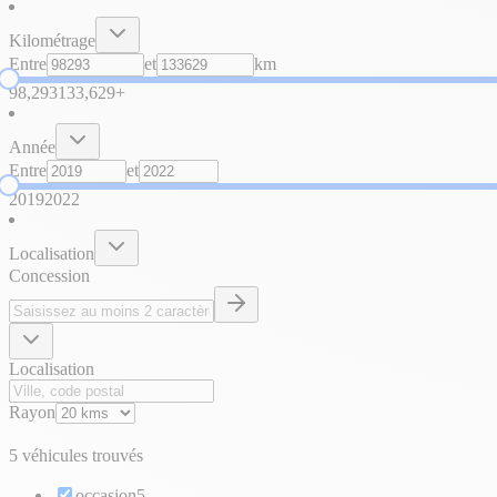
Kilométrage
Entre
et
km
98,293
133,629+
Année
Entre
et
2019
2022
Localisation
Concession
Localisation
Rayon
5 véhicules trouvés
occasion
5