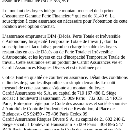
assurance facultative est de
788,76
€.
Le montant des loyers intègre le montant mensuel de la prime
d’assurance Garantie Perte Financière* qui est de
31,49
€. La
souscription à cette assurance est nécessaire pour l’obtention de cette
location avec option d’achat.
L’assurance emprunteur
DIM (Décés, Perte Totale et Irréversible
d'Autonomie, Incapacité Temporaire Totale de travail)
, dont la
souscription est facultative, prend en charge le solde des loyers
restant dus en cas de Décès ou de Perte Totale et Irréversible
d'Autonomie, et les loyers en cas d'incapacité Temporaire Totale de
travail. Cette assurance est un produit de
Cardif Assurances vie
et
Cardif Assurances Risques Divers
et est distribuée par
Cofica Bail
en qualité de courtier en assurance. Détail des conditions
et limites de garanties disponible sur simple demande. Le coût
mensuel de cette assurance s'ajoute au montant du loyer.
Cardif Assurances vie
S.A. au capital de
719 167 488
€, Siège
social :
1 boulevard Haussmann 75 009 Paris
-
732 028 154 RCS
Paris
, Entreprise régie par le Code des assurances et société soumise
à
Autorité de Contrôle Prudentiel et de Résolution
,
4 Place de
Budapest - CS 92459 - 75 436 Paris Cedex 09
.
Cardif Assurances Risques Divers
S.A. au capital de
21 602 240
€,
Siège social :
1 boulevard Haussmann 75 009 Paris
-
308 896 547
RCS Paris
, Entreprise régie par le Code des assurances et société