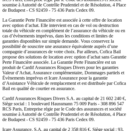
soumise à
Autorité de Contrôle Prudentiel et de Résolution
,
4 Place
de Budapest - CS 92459 - 75 436 Paris Cedex 09
.
La Garantie Perte Financière est associée à cette offre de location
avec option d’achat. Elle intervient en cas de vol ou destruction
totale du véhicule en complément de l’assurance du véhicule ou en
cas d’évènements imprévus, dans les conditions et limites de
garanties disponibles sur simple demande. Vous conservez la
possibilité de souscrire une assurance équivalente auprès d’une
compagnie d’assurances de votre choix. Par ailleurs,
Cofica Bail
propose des solutions de location avec option d’achat sans Garantie
Perte Financière associée. La Garantie Perte Financière est un
produit de
Cardif Assurances Risques Divers
pour les garanties
Valeur d’Achat, Assurance complémentaire, Dommages partiels et
Évènements imprévus et
Icare Assurance
pour la garantie
d’Assistance Véhicule de remplacement et est distribuée par
Cofica
Bail
en qualité de courtier en assurance.
Cardif Assurances Risques Divers
S.A. au capital de
21 602 240
€,
Siège social :
1 boulevard Haussmann 75 009 Paris
-
308 896 547
RCS Paris
, Entreprise régie par le Code des assurances et société
soumise à
Autorité de Contrôle Prudentiel et de Résolution
,
4 Place
de Budapest - CS 92459 - 75 436 Paris Cedex 09
.
Icare Assurance
, S.A. au capital de
2 358 816
€, Siège social :
93,