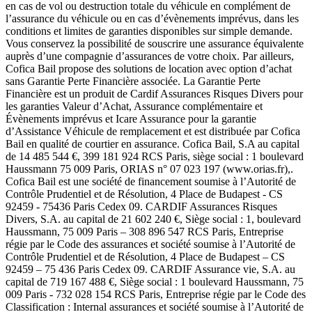
en cas de vol ou destruction totale du véhicule en complément de
l’assurance du véhicule ou en cas d’évènements imprévus, dans les
conditions et limites de garanties disponibles sur simple demande.
Vous conservez la possibilité de souscrire une assurance équivalente
auprès d’une compagnie d’assurances de votre choix. Par ailleurs,
Cofica Bail propose des solutions de location avec option d’achat
sans Garantie Perte Financière associée. La Garantie Perte
Financière est un produit de Cardif Assurances Risques Divers pour
les garanties Valeur d’Achat, Assurance complémentaire et
Évènements imprévus et Icare Assurance pour la garantie
d’Assistance Véhicule de remplacement et est distribuée par Cofica
Bail en qualité de courtier en assurance. Cofica Bail, S.A au capital
de 14 485 544 €, 399 181 924 RCS Paris, siège social : 1 boulevard
Haussmann 75 009 Paris, ORIAS n° 07 023 197 (www.orias.fr),.
Cofica Bail est une société de financement soumise à l’Autorité de
Contrôle Prudentiel et de Résolution, 4 Place de Budapest - CS
92459 - 75436 Paris Cedex 09. CARDIF Assurances Risques
Divers, S.A. au capital de 21 602 240 €, Siège social : 1, boulevard
Haussmann, 75 009 Paris – 308 896 547 RCS Paris, Entreprise
régie par le Code des assurances et société soumise à l’Autorité de
Contrôle Prudentiel et de Résolution, 4 Place de Budapest – CS
92459 – 75 436 Paris Cedex 09. CARDIF Assurance vie, S.A. au
capital de 719 167 488 €, Siège social : 1 boulevard Haussmann, 75
009 Paris - 732 028 154 RCS Paris, Entreprise régie par le Code des
Classification : Internal assurances et société soumise à l’Autorité de