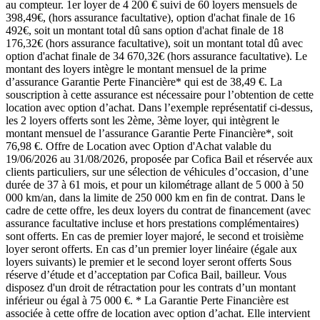
au compteur. 1er loyer de 4 200 € suivi de 60 loyers mensuels de
398,49€, (hors assurance facultative), option d'achat finale de 16
492€, soit un montant total dû sans option d'achat finale de 18
176,32€ (hors assurance facultative), soit un montant total dû avec
option d'achat finale de 34 670,32€ (hors assurance facultative). Le
montant des loyers intègre le montant mensuel de la prime
d’assurance Garantie Perte Financière* qui est de 38,49 €. La
souscription à cette assurance est nécessaire pour l’obtention de cette
location avec option d’achat. Dans l’exemple représentatif ci-dessus,
les 2 loyers offerts sont les 2ème, 3ème loyer, qui intègrent le
montant mensuel de l’assurance Garantie Perte Financière*, soit
76,98 €. Offre de Location avec Option d'Achat valable du
19/06/2026 au 31/08/2026, proposée par Cofica Bail et réservée aux
clients particuliers, sur une sélection de véhicules d’occasion, d’une
durée de 37 à 61 mois, et pour un kilométrage allant de 5 000 à 50
000 km/an, dans la limite de 250 000 km en fin de contrat. Dans le
cadre de cette offre, les deux loyers du contrat de financement (avec
assurance facultative incluse et hors prestations complémentaires)
sont offerts. En cas de premier loyer majoré, le second et troisième
loyer seront offerts. En cas d’un premier loyer linéaire (égale aux
loyers suivants) le premier et le second loyer seront offerts Sous
réserve d’étude et d’acceptation par Cofica Bail, bailleur. Vous
disposez d'un droit de rétractation pour les contrats d’un montant
inférieur ou égal à 75 000 €. * La Garantie Perte Financière est
associée à cette offre de location avec option d’achat. Elle intervient