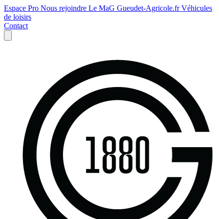
Espace Pro
Nous rejoindre
Le MaG
Gueudet-Agricole.fr
Véhicules
de loisirs
Contact