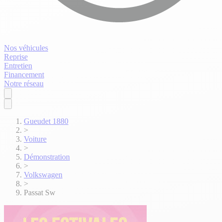
Nos véhicules
Reprise
Entretien
Financement
Notre réseau
Gueudet 1880
>
Voiture
>
Démonstration
>
Volkswagen
>
Passat Sw