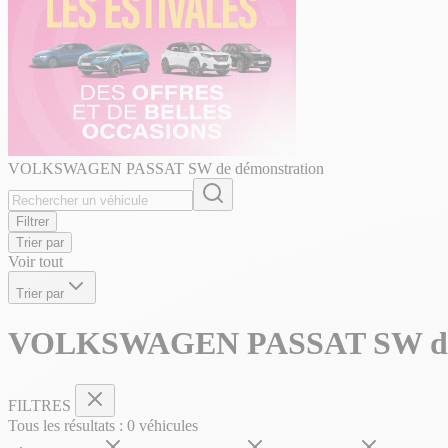
VOLKSWAGEN PASSAT SW de démonstration
Filtrer
Trier par
Voir tout
Trier par
VOLKSWAGEN PASSAT SW de 
FILTRES
Tous les résultats :
0
véhicules