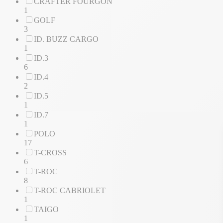
CRAFTER FOURGON
1
GOLF
3
ID. BUZZ CARGO
1
ID.3
6
ID.4
2
ID.5
1
ID.7
1
POLO
17
T-CROSS
6
T-ROC
8
T-ROC CABRIOLET
1
TAIGO
1