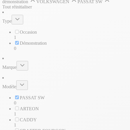
démonstration
VOLKSWAGEN
PASSAT SW
Tout réinitialiser
Type
Occasion
1
Démonstration
0
Marque
Modèle
PASSAT SW
0
ARTEON
1
CADDY
1