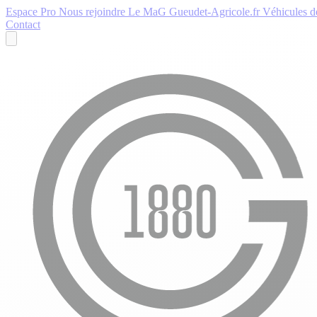
Espace Pro
Nous rejoindre
Le MaG
Gueudet-Agricole.fr
Véhicules de
Contact