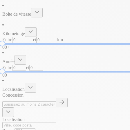
Boîte de vitesse
Kilométrage
Entre
et
km
0
0+
Année
Entre
et
0
0
Localisation
Concession
Localisation