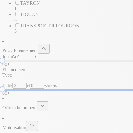
TAYRON
1
TIGUAN
8
TRANSPORTER FOURGON
3
Prix / Financement
Jusqu'à
€
0
0+
Financement
Type
Entre
et
€/mois
0
0+
Offres du moment
Motorisation