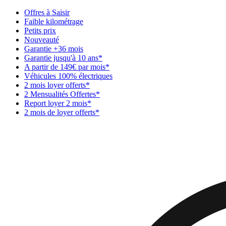
Offres à Saisir
Faible kilométrage
Petits prix
Nouveauté
Garantie +36 mois
Garantie jusqu'à 10 ans*
A partir de 149€ par mois*
Véhicules 100% électriques
2 mois loyer offerts*
2 Mensualités Offertes*
Report loyer 2 mois*
2 mois de loyer offerts*