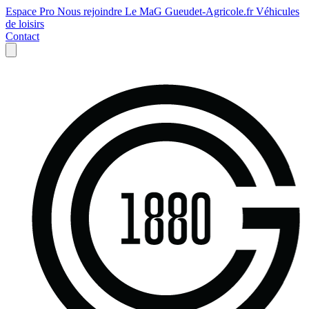
Espace Pro
Nous rejoindre
Le MaG
Gueudet-Agricole.fr
Véhicules
de loisirs
Contact