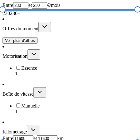
Entre
et
€/mois
230
230+
Offres du moment
Voir plus d'offres
Motorisation
Essence
1
Boîte de vitesse
Manuelle
1
Kilométrage
Entre
et
km