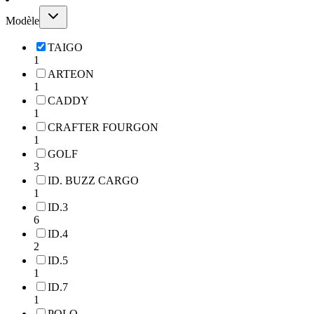
Modèle
TAIGO
1
ARTEON
1
CADDY
1
CRAFTER FOURGON
1
GOLF
3
ID. BUZZ CARGO
1
ID.3
6
ID.4
2
ID.5
1
ID.7
1
POLO