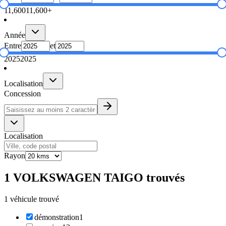
11,600
11,600+
Année
Entre
et
2025
2025
Localisation
Concession
Localisation
Rayon
1 VOLKSWAGEN TAIGO trouvés
1 véhicule trouvé
démonstration
1