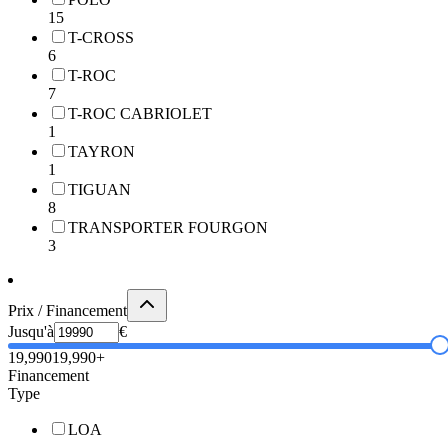
15
T-CROSS
6
T-ROC
7
T-ROC CABRIOLET
1
TAYRON
1
TIGUAN
8
TRANSPORTER FOURGON
3
Prix / Financement
Jusqu'à
€
19,990
19,990+
Financement
Type
LOA