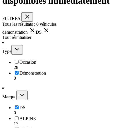
disponibles immédiatement
FILTRES
Tous les résultats :
0
véhicules
démonstration
DS
Tout réinitialiser
Type
Occasion
28
Démonstration
0
Marque
DS
0
ALPINE
17