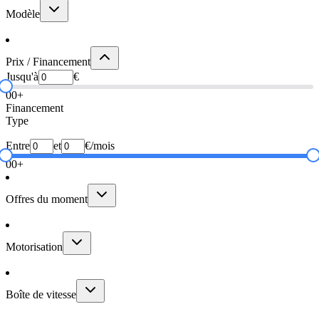
Modèle
Prix / Financement
Jusqu'à
€
0
0+
Financement
Type
Entre
et
€/mois
0
0+
Offres du moment
Motorisation
Boîte de vitesse