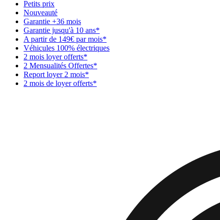
Petits prix
Nouveauté
Garantie +36 mois
Garantie jusqu'à 10 ans*
A partir de 149€ par mois*
Véhicules 100% électriques
2 mois loyer offerts*
2 Mensualités Offertes*
Report loyer 2 mois*
2 mois de loyer offerts*