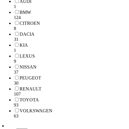
AUDI
1
BMW
124
CITROEN
8
DACIA
31
KIA
1
LEXUS
9
NISSAN
37
PEUGEOT
30
RENAULT
107
TOYOTA
93
VOLKSWAGEN
63