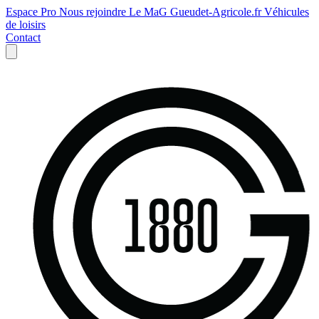
Espace Pro
Nous rejoindre
Le MaG
Gueudet-Agricole.fr
Véhicules
de loisirs
Contact