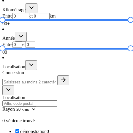
Kilométrage
Entre
et
km
0
0+
Année
Entre
et
0
0
Localisation
Concession
Localisation
Rayon
0 véhicule trouvé
démonstration
0