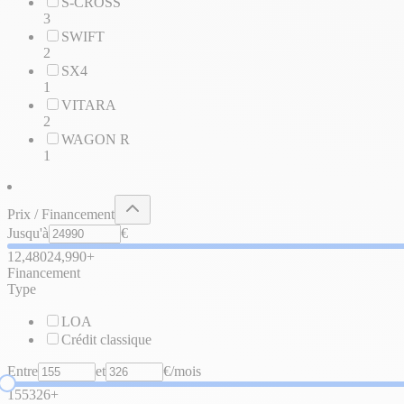
S-CROSS
3
SWIFT
2
SX4
1
VITARA
2
WAGON R
1
Prix / Financement
Jusqu'à
€
12,480
24,990+
Financement
Type
LOA
Crédit classique
Entre
et
€/mois
155
326+