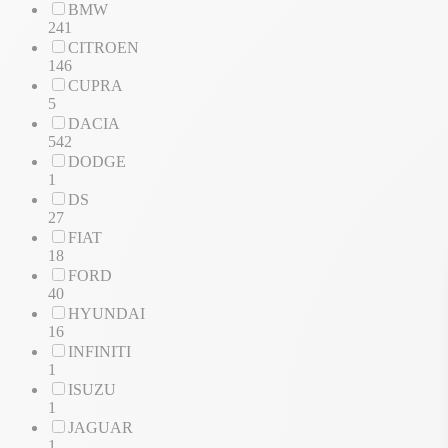
BMW
241
CITROEN
146
CUPRA
5
DACIA
542
DODGE
1
DS
27
FIAT
18
FORD
40
HYUNDAI
16
INFINITI
1
ISUZU
1
JAGUAR
1