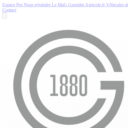
Espace Pro
Nous rejoindre
Le MaG
Gueudet-Agricole.fr
Véhicules de
Contact