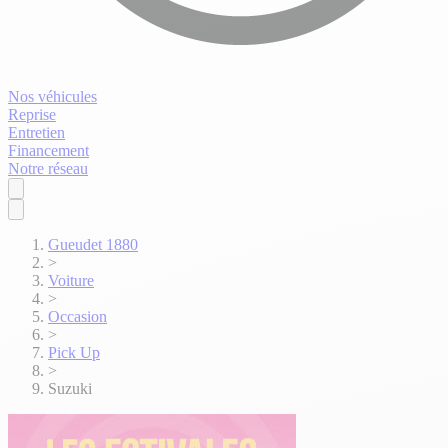
Nos véhicules
Reprise
Entretien
Financement
Notre réseau
Gueudet 1880
>
Voiture
>
Occasion
>
Pick Up
>
Suzuki