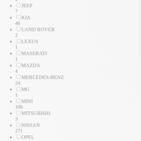
JEEP
7
KIA
46
LAND ROVER
2
LEXUS
1
MASERATI
1
MAZDA
4
MERCEDES-BENZ
24
MG
1
MINI
106
MITSUBISHI
3
NISSAN
271
OPEL