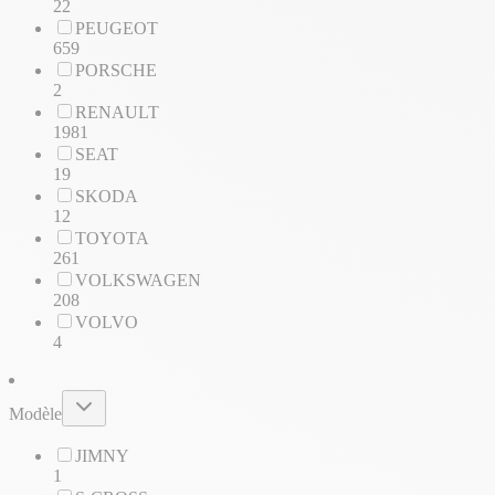
22
PEUGEOT
659
PORSCHE
2
RENAULT
1981
SEAT
19
SKODA
12
TOYOTA
261
VOLKSWAGEN
208
VOLVO
4
Modèle
JIMNY
1