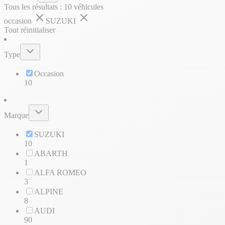
Tous les résultats :
10
véhicules
occasion
SUZUKI
Tout réinitialiser
Type
Occasion
10
Marque
SUZUKI
10
ABARTH
1
ALFA ROMEO
3
ALPINE
8
AUDI
90