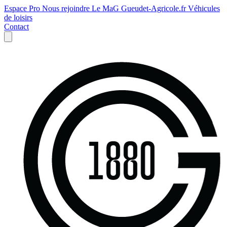
Espace Pro
Nous rejoindre
Le MaG
Gueudet-Agricole.fr
Véhicules
de loisirs
Contact