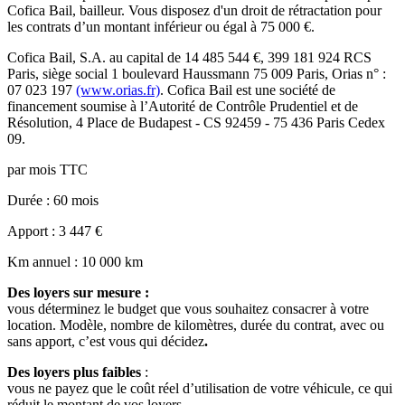
Cofica Bail, bailleur. Vous disposez d'un droit de rétractation pour
les contrats d’un montant inférieur ou égal à 75 000 €.
Cofica Bail
, S.A. au capital de
14 485 544
€,
399 181 924 RCS
Paris
, siège social
1 boulevard Haussmann 75 009 Paris
, Orias n° :
07 023 197
(www.orias.fr)
.
Cofica Bail
est une société de
financement soumise à l’
Autorité de Contrôle Prudentiel et de
Résolution
,
4 Place de Budapest - CS 92459 - 75 436 Paris Cedex
09
.
par mois TTC
Durée
: 60 mois
Apport
: 3 447 €
Km annuel
: 10 000 km
Des loyers sur mesure :
vous déterminez le budget que vous souhaitez consacrer à votre
location. Modèle, nombre de kilomètres, durée du contrat, avec ou
sans apport, c’est vous qui décidez
.
Des loyers plus faibles
:
vous ne payez que le coût réel d’utilisation de votre véhicule, ce qui
réduit le montant de vos loyers