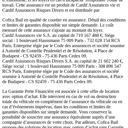
travail. Cette assurance est un produit de
Cardif Assurances vie
et
Cardif Assurances Risques Divers
et est distribuée par
Cofica Bail
en qualité de courtier en assurance. Détail des conditions
et limites de garanties disponible sur simple demande. Le coût
mensuel de cette assurance s'ajoute au montant du loyer.
Cardif Assurances vie
S.A. au capital de
719 167 488
€, Siège
social :
1 boulevard Haussmann 75 009 Paris
-
732 028 154 RCS
Paris
, Entreprise régie par le Code des assurances et société soumise
à
Autorité de Contrôle Prudentiel et de Résolution
,
4 Place de
Budapest - CS 92459 - 75 436 Paris Cedex 09
.
Cardif Assurances Risques Divers
S.A. au capital de
21 602 240
€,
Siège social :
1 boulevard Haussmann 75 009 Paris
-
308 896 547
RCS Paris
, Entreprise régie par le Code des assurances et société
soumise à
Autorité de Contrôle Prudentiel et de Résolution
,
4 Place
de Budapest - CS 92459 - 75 436 Paris Cedex 09
.
La Garantie Perte Financière est associée à cette offre de location
avec option d’achat. Elle intervient en cas de vol ou destruction
totale du véhicule en complément de l’assurance du véhicule ou en
cas d’évènements imprévus, dans les conditions et limites de
garanties disponibles sur simple demande. Vous conservez la
possibilité de souscrire une assurance équivalente auprès d’une
compagnie d’assurances de votre choix. Par ailleurs,
Cofica Bail
propose des solutions de location avec option d’achat sans Garantie