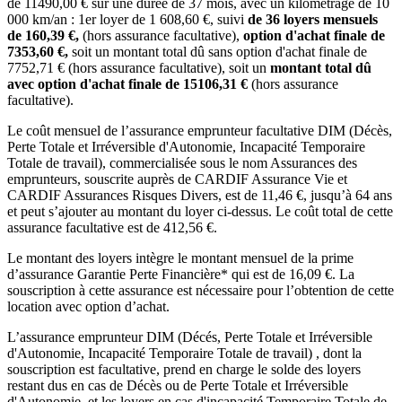
de
11490,00
€ sur une durée de
37
mois
, avec un kilométrage de
10
000
km/an
: 1er loyer de
1 608,60
€, suivi
de
36
loyers mensuels
de
160,39
€,
(hors assurance facultative),
option d'achat finale de
7353,60
€,
soit un montant total dû sans option d'achat finale de
7752,71
€ (hors assurance facultative), soit un
montant total dû
avec option d'achat finale de
15106,31
€
(hors assurance
facultative).
Le coût mensuel de l’assurance emprunteur facultative DIM (Décès,
Perte Totale et Irréversible d'Autonomie, Incapacité Temporaire
Totale de travail), commercialisée sous le nom Assurances des
emprunteurs, souscrite auprès de CARDIF Assurance Vie et
CARDIF Assurances Risques Divers, est de
11,46
€, jusqu’à 64 ans
et peut s’ajouter au montant du loyer ci-dessus. Le coût total de cette
assurance facultative est de
412,56
€.
Le montant des loyers intègre le montant mensuel de la prime
d’assurance Garantie Perte Financière* qui est de
16,09
€. La
souscription à cette assurance est nécessaire pour l’obtention de cette
location avec option d’achat.
L’assurance emprunteur
DIM (Décés, Perte Totale et Irréversible
d'Autonomie, Incapacité Temporaire Totale de travail)
, dont la
souscription est facultative, prend en charge le solde des loyers
restant dus en cas de Décès ou de Perte Totale et Irréversible
d'Autonomie, et les loyers en cas d'incapacité Temporaire Totale de