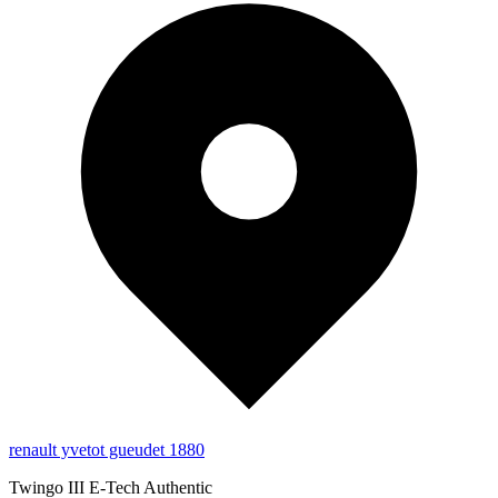
renault yvetot gueudet 1880
Twingo III E-Tech Authentic