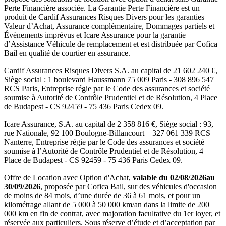
Perte Financière associée. La Garantie Perte Financière est un
produit de
Cardif Assurances Risques Divers
pour les garanties
Valeur d’Achat, Assurance complémentaire, Dommages partiels et
Évènements imprévus et
Icare Assurance
pour la garantie
d’Assistance Véhicule de remplacement et est distribuée par
Cofica
Bail
en qualité de courtier en assurance.
Cardif Assurances Risques Divers
S.A. au capital de
21 602 240
€,
Siège social :
1 boulevard Haussmann 75 009 Paris
-
308 896 547
RCS Paris
, Entreprise régie par le Code des assurances et société
soumise à
Autorité de Contrôle Prudentiel et de Résolution
,
4 Place
de Budapest - CS 92459 - 75 436 Paris Cedex 09
.
Icare Assurance
, S.A. au capital de
2 358 816
€, Siège social :
93,
rue Nationale, 92 100 Boulogne-Billancourt
–
327 061 339 RCS
Nanterre
, Entreprise régie par le Code des assurances et société
soumise à l’
Autorité de Contrôle Prudentiel et de Résolution
,
4
Place de Budapest - CS 92459 - 75 436 Paris Cedex 09
.
Offre de Location avec Option d'Achat,
valable du
02/08/2026
au
30/09/2026
, proposée par
Cofica Bail
, sur des véhicules d'occasion
de moins de 84 mois, d’une durée de 36 à 61 mois, et pour un
kilométrage allant de 5 000 à 50 000 km/an dans la limite de 200
000 km en fin de contrat, avec majoration facultative du 1er loyer, et
réservée aux particuliers. Sous réserve d’étude et d’acceptation par