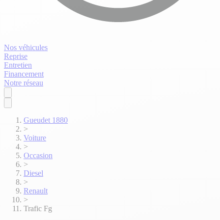
Nos véhicules
Reprise
Entretien
Financement
Notre réseau
Gueudet 1880
>
Voiture
>
Occasion
>
Diesel
>
Renault
>
Trafic Fg