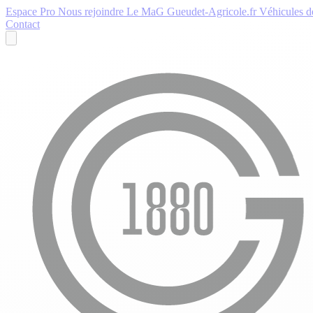
Espace Pro
Nous rejoindre
Le MaG
Gueudet-Agricole.fr
Véhicules de
Contact