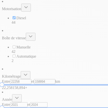
Motorisation
Diesel
44
Boîte de vitesse
Manuelle
42
Automatique
2
Kilométrage
Entre
et
km
22,258
158,894+
Année
Entre
et