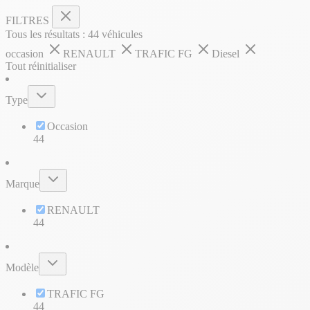
FILTRES
Tous les résultats :
44
véhicules
occasion
RENAULT
TRAFIC FG
Diesel
Tout réinitialiser
Type
Occasion
44
Marque
RENAULT
44
Modèle
TRAFIC FG
44