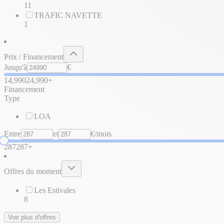
11
TRAFIC NAVETTE
1
Prix / Financement
Jusqu'à
€
14,990
24,990+
Financement
Type
LOA
Entre
et
€/mois
287
287+
Offres du moment
Les Estivales
8
Voir plus d'offres