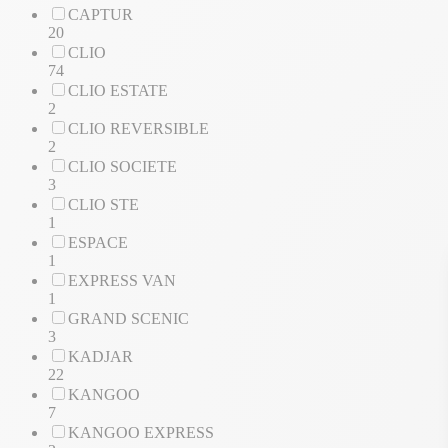
CAPTUR
20
CLIO
74
CLIO ESTATE
2
CLIO REVERSIBLE
2
CLIO SOCIETE
3
CLIO STE
1
ESPACE
1
EXPRESS VAN
1
GRAND SCENIC
3
KADJAR
22
KANGOO
7
KANGOO EXPRESS