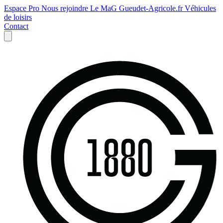
Espace Pro
Nous rejoindre
Le MaG
Gueudet-Agricole.fr
Véhicules
de loisirs
Contact