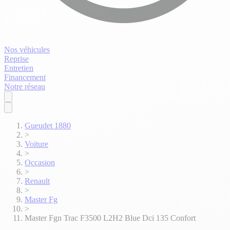
Nos véhicules
Reprise
Entretien
Financement
Notre réseau
Gueudet 1880
>
Voiture
>
Occasion
>
Renault
>
Master Fg
>
Master Fgn Trac F3500 L2H2 Blue Dci 135 Confort