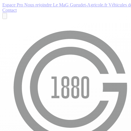
Espace Pro
Nous rejoindre
Le MaG
Gueudet-Agricole.fr
Véhicules de
Contact