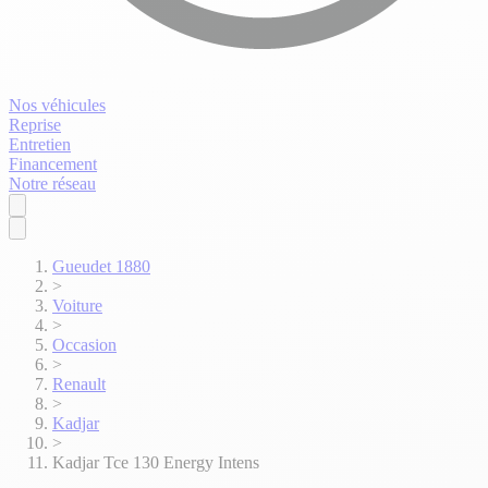
Nos véhicules
Reprise
Entretien
Financement
Notre réseau
Gueudet 1880
>
Voiture
>
Occasion
>
Renault
>
Kadjar
>
Kadjar Tce 130 Energy Intens