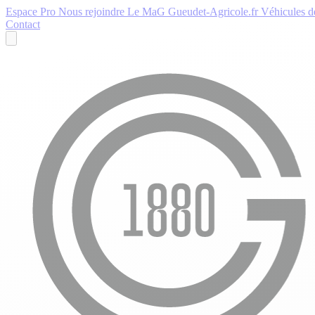
Espace Pro
Nous rejoindre
Le MaG
Gueudet-Agricole.fr
Véhicules de
Contact