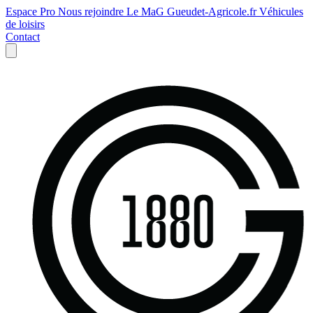
Espace Pro
Nous rejoindre
Le MaG
Gueudet-Agricole.fr
Véhicules
de loisirs
Contact