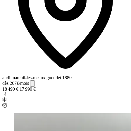
audi mareuil-les-meaux gueudet 1880
dès 267€/mois
18 490 €
17 990 €