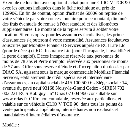
Exemple de location avec option d’achat pour une CLIO V TCE 90
avec les options indiquées dans la fiche technique au prix de
12990€. En fin de contrat, option d'achat de 6000€ ou reprise de
votre véhicule par votre concessionnaire pour ce montant, diminué
des frais éventuels de remise à l'état standard et des kilomètres
supplémentaires. Le montant de la repise servira à solder votre
location. Si vous optez pour les assurances facultatives, les prime
d'assurances s'ajouteront à votre mensualité. Assurances facultatives
souscrites par Mobilize Financial Services auprès de RCI Life Ltd
(pour le décès) et RCI Insurance Ltd (pour l'incapacité, l'invalidité et
la perte d'emploi). Décès Incapacité réservée aux personnes de
moins de 78 ans et Perte d’emploi réservée aux personnes de moins
de 57 ans. Offre sous réserve d’étude et d'acceptation du dossier par
DIAC SA, agissant sous la marque commerciale Mobilize Financial
Services, établissement de crédit spécialisé et intermédiaire
d’assurances, au capital social de 415 100 500 € - Siège social : 14,
avenue du pavé neuf 93168 Noisy-le-Grand Cedex - SIREN 702
002 221 RCS Bobigny - n° Orias 07 004 966 consultable sur
www.orias.fr. Offre non cumulable, réservée aux particuliers, et
valable sur ce véhicule CLIO V TCE 90, dans tous les points de
vente participants à l'opération, intermédiaires non exclusifs et
mandataires d’intermédiaires d’assurance.
Modèle :