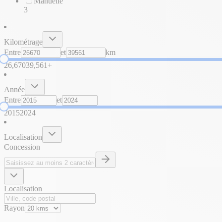
Manuelle
3
Kilométrage
Entre
et
km
26,670
39,561+
Année
Entre
et
2015
2024
Localisation
Concession
Localisation
Rayon