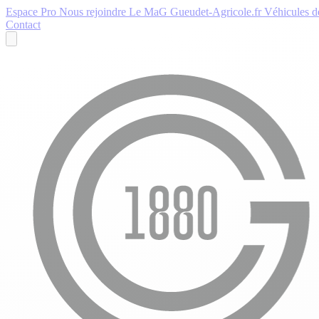
Espace Pro
Nous rejoindre
Le MaG
Gueudet-Agricole.fr
Véhicules de
Contact