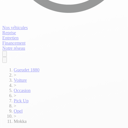
Nos véhicules
Reprise
Entretien
Financement
Notre réseau
Gueudet 1880
>
Voiture
>
Occasion
>
Pick Up
>
Opel
>
Mokka