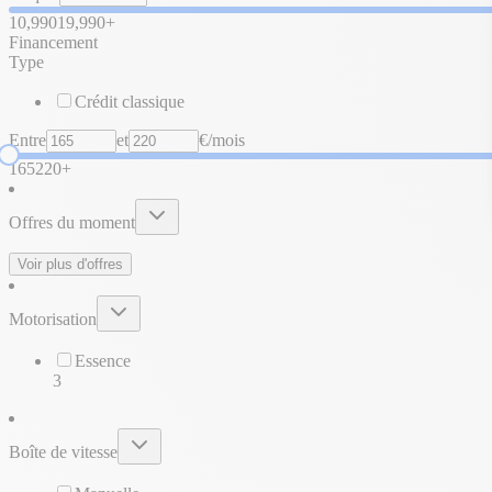
10,990
19,990+
Financement
Type
Crédit classique
Entre
et
€/mois
165
220+
Offres du moment
Voir plus d'offres
Motorisation
Essence
3
Boîte de vitesse