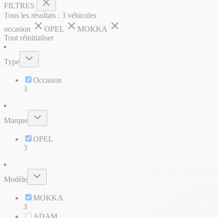
FILTRES
Tous les résultats :
3
véhicules
occasion
OPEL
MOKKA
Tout réinitialiser
Type
Occasion
3
Marque
OPEL
3
Modèle
MOKKA
3
ADAM