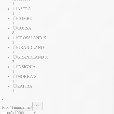
1
ASTRA
1
COMBO
1
CORSA
8
CROSSLAND X
1
GRANDLAND
1
GRANDLAND X
3
INSIGNIA
1
MOKKA X
1
ZAFIRA
1
Prix / Financement
Jusqu'à
€