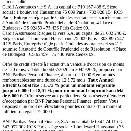
la mensualité.
Cardif Assurances vie
S.A. au capital de
719 167 488
€, Siège
social :
1 boulevard Haussmann 75 009 Paris
-
732 028 154 RCS
Paris
, Entreprise régie par le Code des assurances et société soumise
à
Autorité de Contrôle Prudentiel et de Résolution
,
4 Place de
Budapest - CS 92459 - 75 436 Paris Cedex 09
.
Cardif Assurances Risques Divers
S.A. au capital de
21 602 240
€,
Siège social :
1 boulevard Haussmann 75 009 Paris
-
308 896 547
RCS Paris
, Entreprise régie par le Code des assurances et société
soumise à
Autorité de Contrôle Prudentiel et de Résolution
,
4 Place
de Budapest - CS 92459 - 75 436 Paris Cedex 09
.
Offre de crédit affecté à l’achat d’un véhicule d'occasion de moins
de 120 mois,
valable du
04/07/2026
au
30/09/2026
, proposée par
BNP Paribas Personal Finance
, à partir de 3 000 € empruntés
remboursables sur une durée de 12 à 72 mois.
Taux Annuel
Effectif Global fixe :
15,73
% pour un montant emprunté
jusqu'à 6 000 € et
8,61
% pour un montant emprunté au-delà
de 6 000 €.
Offre réservée aux particuliers. Sous réserve d’étude et
d’acceptation par
BNP Paribas Personal Finance
, prêteur. Vous
disposez d'un droit de rétractation pour les contrats d’un montant
inférieur ou égal à 75 000 €.
BNP Paribas Personal Finance
, S.A. au capital de
634 574 115
€,
542 097 902 RCS Paris
, siège social :
1 boulevard Haussmann 75