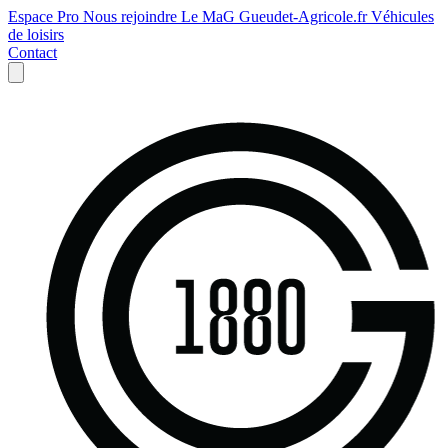
Espace Pro
Nous rejoindre
Le MaG
Gueudet-Agricole.fr
Véhicules
de loisirs
Contact