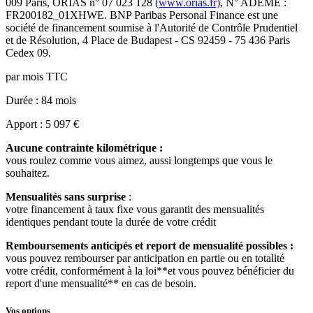
009 Paris
, ORIAS n°
07 023 128
(www.orias.fr)
, N° ADEME :
FR200182_01XHWE
.
BNP Paribas Personal Finance
est une
société de financement soumise à l'
Autorité de Contrôle Prudentiel
et de Résolution
,
4 Place de Budapest - CS 92459 - 75 436 Paris
Cedex 09
.
par mois TTC
Durée
: 84 mois
Apport
: 5 097 €
Aucune contrainte kilométrique :
vous roulez comme vous aimez, aussi longtemps que vous le
souhaitez.
Mensualités sans surprise
:
votre financement à taux fixe vous garantit des mensualités
identiques pendant toute la durée de votre crédit
Remboursements anticipés et report de mensualité possibles :
vous pouvez rembourser par anticipation en partie ou en totalité
votre crédit, conformément à la loi**et vous pouvez bénéficier du
report d'une mensualité** en cas de besoin.
Vos options