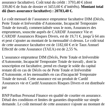
assurance facultative). Coût total du crédit :
3793,40
€ (dont
339,80
€ de frais de dossier et
3453,60
€ d’intérêts).
Montant total
dû (hors assurance facultative) :
20783,40
€.
Le coût mensuel de l’assurance emprunteur facultative DIM (Décès,
Perte Totale et Irréversible d'Autonomie, Incapacité Temporaire
Totale de travail), commercialisée sous le nom, Assurances des
emprunteurs, souscrite auprès de CARDIF Assurance Vie et
CARDIF Assurances Risques Divers, est de
19,71
€, jusqu’à 64 ans
et peut s’ajouter au montant de la mensualité ci-dessus. Le coût total
de cette assurance facultative est de
1182,60
€ et le Taux Annuel
Effectif de cette Assurance (TAEA) est de
2,55
%.
L’assurance emprunteur
DIM (Décés, Perte Totale et Irréversible
d'Autonomie, Incapacité Temporaire Totale de travail)
, dont la
souscription est facultative, prend en charge le solde du capital
restant dû en cas de Décès ou de Perte Totale et Irréversible
d'Autonomie, et les mensualités en cas d'incapacité Temporaire
Totale de travail. Cette assurance est un produit de
Cardif
Assurances vie
et
Cardif Assurances Risques Divers
et est distribuée
par
BNP Paribas Personal Finance
en qualité de courtier en assurance.
Détail des conditions et limites de garanties disponible sur simple
demande. Le coût mensuel de cette assurance s'ajoute au montant de