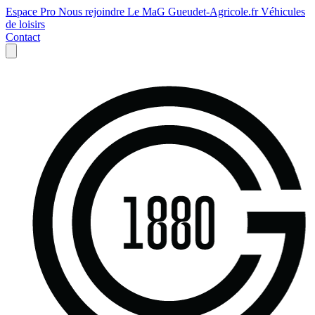
Espace Pro
Nous rejoindre
Le MaG
Gueudet-Agricole.fr
Véhicules
de loisirs
Contact