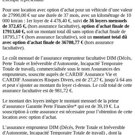
Pour une location avec option d’achat pour un véhicule d’une valeur
de
27990,00
€ sur une durée de
37
mois
, avec un kilométrage de
10
000
km/an
: 1er loyer de
4 478,40
€, suivi
de
36
loyers mensuels
de
372,65
€,
(hors assurance facultative),
option d'achat finale de
17913,60
€,
soit un montant total dû sans option d'achat finale de
18795,17
€ (hors assurance facultative), soit un
montant total dû
avec option d'achat finale de
36708,77
€
(hors assurance
facultative).
Le coût mensuel de l’assurance emprunteur facultative DIM (Décès,
Perte Totale et Irréversible d'Autonomie, Incapacité Temporaire
Totale de travail), commercialisée sous le nom Assurances des
emprunteurs, souscrite auprès de CARDIF Assurance Vie et
CARDIF Assurances Risques Divers, est de
27,27
€, jusqu’à 64 ans
et peut s’ajouter au montant du loyer ci-dessus. Le coût total de cette
assurance facultative est de
981,72
€.
Le montant des loyers intègre le montant mensuel de la prime
d’assurance Garantie Perte Financière* qui est de
39,19
€. La
souscription à cette assurance est nécessaire pour l’obtention de cette
location avec option d’achat.
L’assurance emprunteur
DIM (Décés, Perte Totale et Irréversible
d'Autonomie, Incapacité Temporaire Totale de travail)
, dont la