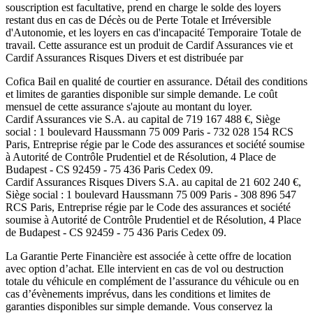
souscription est facultative, prend en charge le solde des loyers
restant dus en cas de Décès ou de Perte Totale et Irréversible
d'Autonomie, et les loyers en cas d'incapacité Temporaire Totale de
travail. Cette assurance est un produit de
Cardif Assurances vie
et
Cardif Assurances Risques Divers
et est distribuée par
Cofica Bail
en qualité de courtier en assurance. Détail des conditions
et limites de garanties disponible sur simple demande. Le coût
mensuel de cette assurance s'ajoute au montant du loyer.
Cardif Assurances vie
S.A. au capital de
719 167 488
€, Siège
social :
1 boulevard Haussmann 75 009 Paris
-
732 028 154 RCS
Paris
, Entreprise régie par le Code des assurances et société soumise
à
Autorité de Contrôle Prudentiel et de Résolution
,
4 Place de
Budapest - CS 92459 - 75 436 Paris Cedex 09
.
Cardif Assurances Risques Divers
S.A. au capital de
21 602 240
€,
Siège social :
1 boulevard Haussmann 75 009 Paris
-
308 896 547
RCS Paris
, Entreprise régie par le Code des assurances et société
soumise à
Autorité de Contrôle Prudentiel et de Résolution
,
4 Place
de Budapest - CS 92459 - 75 436 Paris Cedex 09
.
La Garantie Perte Financière est associée à cette offre de location
avec option d’achat. Elle intervient en cas de vol ou destruction
totale du véhicule en complément de l’assurance du véhicule ou en
cas d’évènements imprévus, dans les conditions et limites de
garanties disponibles sur simple demande. Vous conservez la