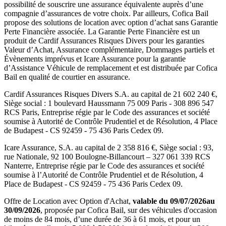
possibilité de souscrire une assurance équivalente auprès d’une
compagnie d’assurances de votre choix. Par ailleurs,
Cofica Bail
propose des solutions de location avec option d’achat sans Garantie
Perte Financière associée. La Garantie Perte Financière est un
produit de
Cardif Assurances Risques Divers
pour les garanties
Valeur d’Achat, Assurance complémentaire, Dommages partiels et
Évènements imprévus et
Icare Assurance
pour la garantie
d’Assistance Véhicule de remplacement et est distribuée par
Cofica
Bail
en qualité de courtier en assurance.
Cardif Assurances Risques Divers
S.A. au capital de
21 602 240
€,
Siège social :
1 boulevard Haussmann 75 009 Paris
-
308 896 547
RCS Paris
, Entreprise régie par le Code des assurances et société
soumise à
Autorité de Contrôle Prudentiel et de Résolution
,
4 Place
de Budapest - CS 92459 - 75 436 Paris Cedex 09
.
Icare Assurance
, S.A. au capital de
2 358 816
€, Siège social :
93,
rue Nationale, 92 100 Boulogne-Billancourt
–
327 061 339 RCS
Nanterre
, Entreprise régie par le Code des assurances et société
soumise à l’
Autorité de Contrôle Prudentiel et de Résolution
,
4
Place de Budapest - CS 92459 - 75 436 Paris Cedex 09
.
Offre de Location avec Option d'Achat,
valable du
09/07/2026
au
30/09/2026
, proposée par
Cofica Bail
, sur des véhicules d'occasion
de moins de 84 mois, d’une durée de 36 à 61 mois, et pour un