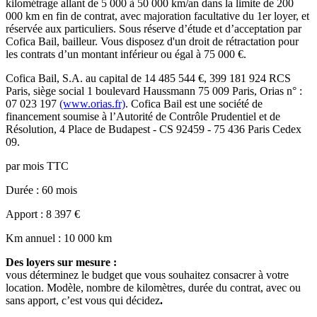
kilométrage allant de 5 000 à 50 000 km/an dans la limite de 200
000 km en fin de contrat, avec majoration facultative du 1er loyer, et
réservée aux particuliers. Sous réserve d’étude et d’acceptation par
Cofica Bail, bailleur. Vous disposez d'un droit de rétractation pour
les contrats d’un montant inférieur ou égal à 75 000 €.
Cofica Bail
, S.A. au capital de
14 485 544
€,
399 181 924 RCS
Paris
, siège social
1 boulevard Haussmann 75 009 Paris
, Orias n° :
07 023 197
(www.orias.fr)
.
Cofica Bail
est une société de
financement soumise à l’
Autorité de Contrôle Prudentiel et de
Résolution
,
4 Place de Budapest - CS 92459 - 75 436 Paris Cedex
09
.
par mois TTC
Durée
: 60 mois
Apport
: 8 397 €
Km annuel
: 10 000 km
Des loyers sur mesure :
vous déterminez le budget que vous souhaitez consacrer à votre
location. Modèle, nombre de kilomètres, durée du contrat, avec ou
sans apport, c’est vous qui décidez
.