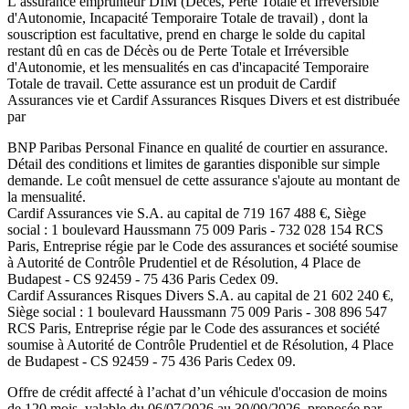
L’assurance emprunteur
DIM (Décés, Perte Totale et Irréversible
d'Autonomie, Incapacité Temporaire Totale de travail)
, dont la
souscription est facultative, prend en charge le solde du capital
restant dû en cas de Décès ou de Perte Totale et Irréversible
d'Autonomie, et les mensualités en cas d'incapacité Temporaire
Totale de travail. Cette assurance est un produit de
Cardif
Assurances vie
et
Cardif Assurances Risques Divers
et est distribuée
par
BNP Paribas Personal Finance
en qualité de courtier en assurance.
Détail des conditions et limites de garanties disponible sur simple
demande. Le coût mensuel de cette assurance s'ajoute au montant de
la mensualité.
Cardif Assurances vie
S.A. au capital de
719 167 488
€, Siège
social :
1 boulevard Haussmann 75 009 Paris
-
732 028 154 RCS
Paris
, Entreprise régie par le Code des assurances et société soumise
à
Autorité de Contrôle Prudentiel et de Résolution
,
4 Place de
Budapest - CS 92459 - 75 436 Paris Cedex 09
.
Cardif Assurances Risques Divers
S.A. au capital de
21 602 240
€,
Siège social :
1 boulevard Haussmann 75 009 Paris
-
308 896 547
RCS Paris
, Entreprise régie par le Code des assurances et société
soumise à
Autorité de Contrôle Prudentiel et de Résolution
,
4 Place
de Budapest - CS 92459 - 75 436 Paris Cedex 09
.
Offre de crédit affecté à l’achat d’un véhicule d'occasion de moins
de 120 mois,
valable du
06/07/2026
au
30/09/2026
, proposée par