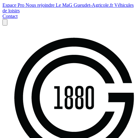
Espace Pro
Nous rejoindre
Le MaG
Gueudet-Agricole.fr
Véhicules
de loisirs
Contact