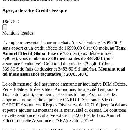
Aperçu de votre Crédit classique
186,76 €
Mentions légales
Exemple représentatif pour un achat d’un véhicule de
16990,00
€
sans apport
et un crédit affecté de
16990,00
€ sur
60
mois, au
Taux
Annuel Effectif Global Fixe de
7,65
%
(taux débiteur fixe :
7,40
%), vous remboursez
60
mensualités de
346,39
€
(hors
assurance facultative). Coût total du crédit :
3793,40
€ (dont
339,80
€ de frais de dossier et
3453,60
€ d’intérêts).
Montant total
dû (hors assurance facultative) :
20783,40
€.
Le coût mensuel de l’assurance emprunteur facultative DIM (Décès,
Perte Totale et Irréversible d'Autonomie, Incapacité Temporaire
Totale de travail), commercialisée sous le nom, Assurances des
emprunteurs, souscrite auprès de CARDIF Assurance Vie et
CARDIF Assurances Risques Divers, est de
19,71
€, jusqu’à 64 ans
et peut s’ajouter au montant de la mensualité ci-dessus. Le coût total
de cette assurance facultative est de
1182,60
€ et le Taux Annuel
Effectif de cette Assurance (TAEA) est de
2,55
%.