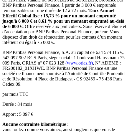
BNP Paribas Personal Finance
, à partir de 3 000 € empruntés
remboursables sur une durée de 12 à 72 mois.
Taux Annuel
Effectif Global fixe :
15,73
% pour un montant emprunté
jusqu'à 6 000 € et
8,61
% pour un montant emprunté au-delà
de 6 000 €.
Offre réservée aux particuliers. Sous réserve d’étude et
d’acceptation par
BNP Paribas Personal Finance
, prêteur. Vous
disposez d'un droit de rétractation pour les contrats d’un montant
inférieur ou égal à 75 000 €.
BNP Paribas Personal Finance
, S.A. au capital de
634 574 115
€,
542 097 902 RCS Paris
, siège social :
1 boulevard Haussmann 75
009 Paris
, ORIAS n°
07 023 128
(www.orias.fr)
, N° ADEME :
FR200182_01XHWE
.
BNP Paribas Personal Finance
est une
société de financement soumise à l'
Autorité de Contrôle Prudentiel
et de Résolution
,
4 Place de Budapest - CS 92459 - 75 436 Paris
Cedex 09
.
par mois TTC
Durée
: 84 mois
Apport
: 5 097 €
Aucune contrainte kilométrique :
vous roulez comme vous aimez, aussi longtemps que vous le