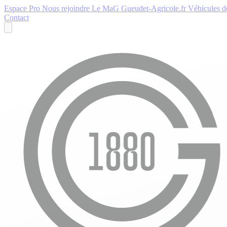
Espace Pro
Nous rejoindre
Le MaG
Gueudet-Agricole.fr
Véhicules de
Contact