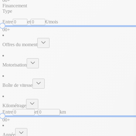
0
0+
Financement
Type
Entre
et
€/mois
0
0+
Offres du moment
Motorisation
Boîte de vitesse
Kilométrage
Entre
et
km
0
0+
Année