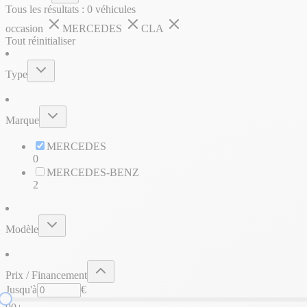
Tous les résultats :
0
véhicules
occasion
MERCEDES
CLA
Tout réinitialiser
Type
Marque
MERCEDES
0
MERCEDES-BENZ
2
Modèle
Prix / Financement
Jusqu'à
€