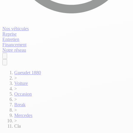
Nos véhicules
Reprise
Entretien
Financement
Notre réseau
Gueudet 1880
>
Voiture
>
Occasion
>
Break
>
Mercedes
>
Cla