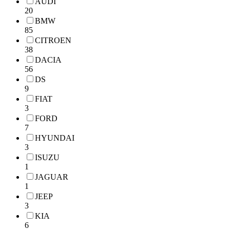
AUDI
20
BMW
85
CITROEN
38
DACIA
56
DS
9
FIAT
3
FORD
7
HYUNDAI
3
ISUZU
1
JAGUAR
1
JEEP
3
KIA
6