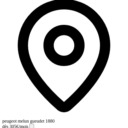
peugeot melun gueudet 1880
dès 305€/mois