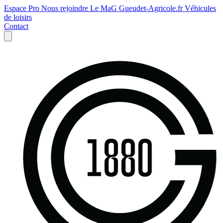
Espace Pro
Nous rejoindre
Le MaG
Gueudet-Agricole.fr
Véhicules
de loisirs
Contact