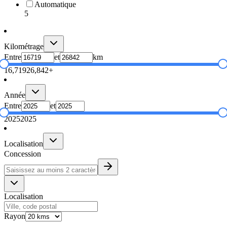
Automatique
5
Kilométrage
Entre
et
km
16,719
26,842+
Année
Entre
et
2025
2025
Localisation
Concession
Localisation
Rayon