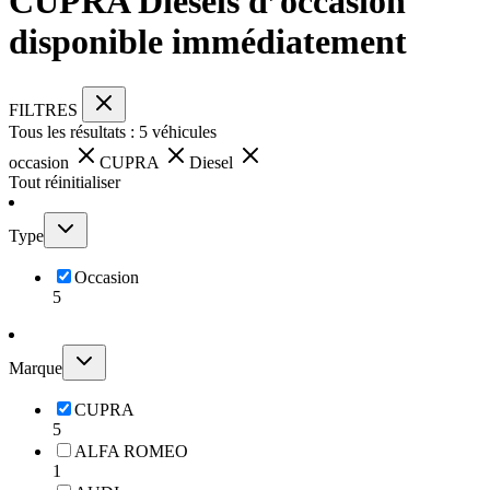
CUPRA Diesels d’occasion
disponible immédiatement
FILTRES
Tous les résultats :
5
véhicules
occasion
CUPRA
Diesel
Tout réinitialiser
Type
Occasion
5
Marque
CUPRA
5
ALFA ROMEO
1