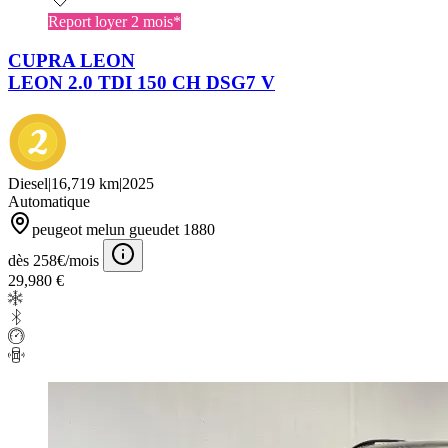
Report loyer 2 mois*
CUPRA LEON
LEON 2.0 TDI 150 CH DSG7 V
Diesel
|
16,719 km
|
2025
Automatique
peugeot melun gueudet 1880
dès 258€/mois
29,980 €