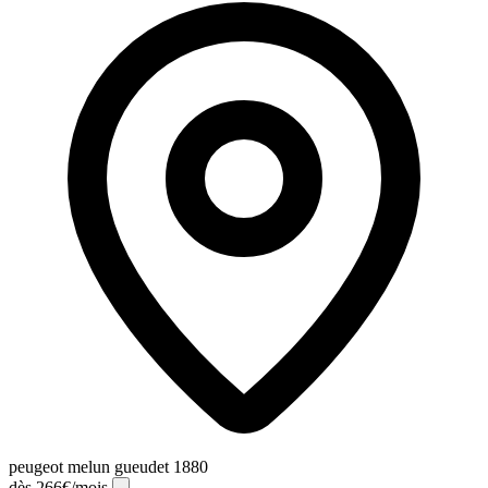
peugeot melun gueudet 1880
dès 266€/mois