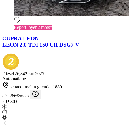
Report loyer 2 mois*
CUPRA LEON
LEON 2.0 TDI 150 CH DSG7 V
Diesel
|
26,842 km
|
2025
Automatique
peugeot melun gueudet 1880
dès 266€/mois
29,980 €