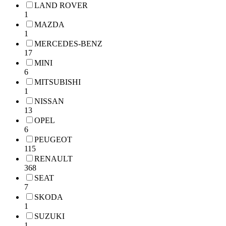
LAND ROVER
1
MAZDA
1
MERCEDES-BENZ
17
MINI
6
MITSUBISHI
1
NISSAN
13
OPEL
6
PEUGEOT
115
RENAULT
368
SEAT
7
SKODA
1
SUZUKI
1