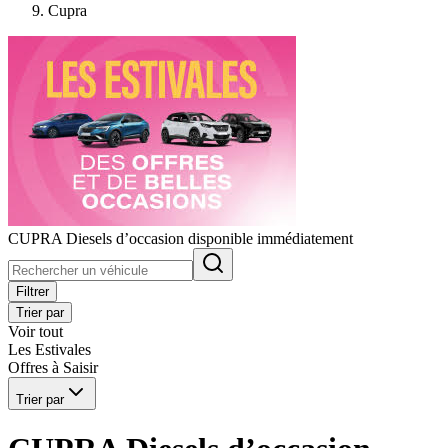
Cupra
CUPRA Diesels d’occasion disponible immédiatement
Filtrer
Trier par
Voir tout
Les Estivales
Offres à Saisir
Trier par