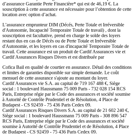
d’assurance Garantie Perte Financière* qui est de
46,19
€. La
souscription à cette assurance est nécessaire pour l’obtention de cette
location avec option d’achat.
L’assurance emprunteur
DIM (Décés, Perte Totale et Irréversible
d'Autonomie, Incapacité Temporaire Totale de travail)
, dont la
souscription est facultative, prend en charge le solde des loyers
restant dus en cas de Décès ou de Perte Totale et Irréversible
d'Autonomie, et les loyers en cas d'incapacité Temporaire Totale de
travail. Cette assurance est un produit de
Cardif Assurances vie
et
Cardif Assurances Risques Divers
et est distribuée par
Cofica Bail
en qualité de courtier en assurance. Détail des conditions
et limites de garanties disponible sur simple demande. Le coût
mensuel de cette assurance s'ajoute au montant du loyer.
Cardif Assurances vie
S.A. au capital de
719 167 488
€, Siège
social :
1 boulevard Haussmann 75 009 Paris
-
732 028 154 RCS
Paris
, Entreprise régie par le Code des assurances et société soumise
à
Autorité de Contrôle Prudentiel et de Résolution
,
4 Place de
Budapest - CS 92459 - 75 436 Paris Cedex 09
.
Cardif Assurances Risques Divers
S.A. au capital de
21 602 240
€,
Siège social :
1 boulevard Haussmann 75 009 Paris
-
308 896 547
RCS Paris
, Entreprise régie par le Code des assurances et société
soumise à
Autorité de Contrôle Prudentiel et de Résolution
,
4 Place
de Budapest - CS 92459 - 75 436 Paris Cedex 09
.