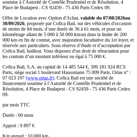
soumise à l’
Autorité de Contrôle Prudentiel et de Résolution
,
4
Place de Budapest - CS 92459 - 75 436 Paris Cedex 09
.
Offre de Location avec Option d'Achat,
valable du
07/08/2026
au
30/09/2026
, proposée par
Cofica Bail
, sur des véhicules d'occasion
de moins de 84 mois, d’une durée de 36 à 61 mois, et pour un
kilométrage allant de 5 000 à 50 000 km/an dans la limite de 200
000 km en fin de contrat, avec majoration facultative du 1er loyer, et
réservée aux particuliers. Sous réserve d’étude et d’acceptation par
Cofica Bail, bailleur. Vous disposez d'un droit de rétractation pour
les contrats d’un montant inférieur ou égal à 75 000 €.
Cofica Bail
, S.A. au capital de
14 485 544
€,
399 181 924 RCS
Paris
, siège social
1 boulevard Haussmann 75 009 Paris
, Orias n° :
07 023 197
(www.orias.fr)
.
Cofica Bail
est une société de
financement soumise à l’
Autorité de Contrôle Prudentiel et de
Résolution
,
4 Place de Budapest - CS 92459 - 75 436 Paris Cedex
09
.
par mois TTC
Durée
: 60 mois
Apport
: 9 897 €
Km annuel
: 10 000 km