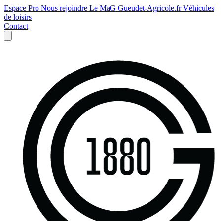
Espace Pro
Nous rejoindre
Le MaG
Gueudet-Agricole.fr
Véhicules
de loisirs
Contact