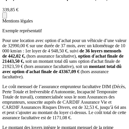
339,85 €
Mentions légales
Exemple représentatif
Pour une location avec option d’achat pour un véhicule d’une valeur
de
32990,00
€ sur une durée de
37
mois
, avec un kilométrage de
10
000
km/an
: 1er loyer de
4 948,50
€, suivi
de
36
loyers mensuels
de
442,02
€,
(hors assurance facultative),
option d'achat finale de
21443,50
€,
soit un montant total dû sans option d'achat finale de
21923,59
€ (hors assurance facultative), soit un
montant total dû
avec option d'achat finale de
43367,09
€
(hors assurance
facultative).
Le coût mensuel de l’assurance emprunteur facultative DIM (Décès,
Perte Totale et Irréversible d'Autonomie, Incapacité Temporaire
Totale de travail), commercialisée sous le nom Assurances des
emprunteurs, souscrite auprès de CARDIF Assurance Vie et
CARDIF Assurances Risques Divers, est de
32,53
€, jusqu’à 64 ans
et peut s’ajouter au montant du loyer ci-dessus. Le coût total de cette
assurance facultative est de
1171,08
€.
Le montant des loyers intègre le montant mensuel de la prime