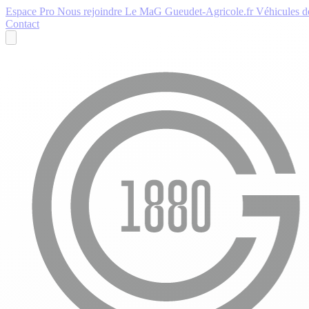
Espace Pro
Nous rejoindre
Le MaG
Gueudet-Agricole.fr
Véhicules de
Contact