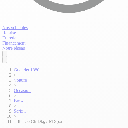
Nos véhicules
Reprise
Entretien
Financement
Notre réseau
Gueudet 1880
>
Voiture
>
Occasion
>
Bmw
>
Serie 1
>
118I 136 Ch Dkg7 M Sport