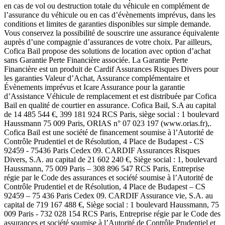
en cas de vol ou destruction totale du véhicule en complément de
l’assurance du véhicule ou en cas d’évènements imprévus, dans les
conditions et limites de garanties disponibles sur simple demande.
Vous conservez la possibilité de souscrire une assurance équivalente
auprès d’une compagnie d’assurances de votre choix. Par ailleurs,
Cofica Bail propose des solutions de location avec option d’achat
sans Garantie Perte Financière associée. La Garantie Perte
Financière est un produit de Cardif Assurances Risques Divers pour
les garanties Valeur d’Achat, Assurance complémentaire et
Évènements imprévus et Icare Assurance pour la garantie
d’Assistance Véhicule de remplacement et est distribuée par Cofica
Bail en qualité de courtier en assurance. Cofica Bail, S.A au capital
de 14 485 544 €, 399 181 924 RCS Paris, siège social : 1 boulevard
Haussmann 75 009 Paris, ORIAS n° 07 023 197 (www.orias.fr),.
Cofica Bail est une société de financement soumise à l’Autorité de
Contrôle Prudentiel et de Résolution, 4 Place de Budapest - CS
92459 - 75436 Paris Cedex 09. CARDIF Assurances Risques
Divers, S.A. au capital de 21 602 240 €, Siège social : 1, boulevard
Haussmann, 75 009 Paris – 308 896 547 RCS Paris, Entreprise
régie par le Code des assurances et société soumise à l’Autorité de
Contrôle Prudentiel et de Résolution, 4 Place de Budapest – CS
92459 – 75 436 Paris Cedex 09. CARDIF Assurance vie, S.A. au
capital de 719 167 488 €, Siège social : 1 boulevard Haussmann, 75
009 Paris - 732 028 154 RCS Paris, Entreprise régie par le Code des
assurances et société soumise à l’Autorité de Contrôle Prudentiel et