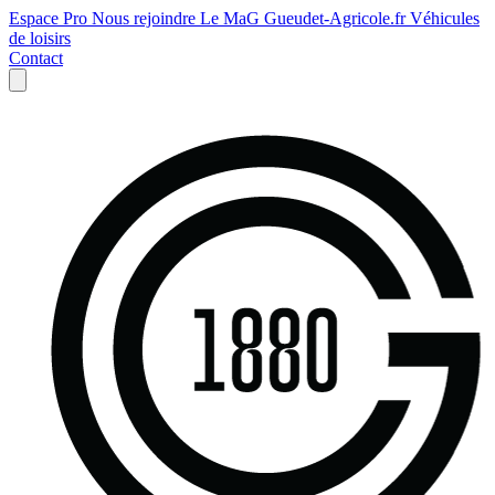
Espace Pro
Nous rejoindre
Le MaG
Gueudet-Agricole.fr
Véhicules
de loisirs
Contact