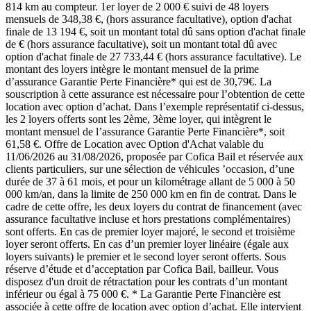
814 km au compteur. 1er loyer de 2 000 € suivi de 48 loyers
mensuels de 348,38 €, (hors assurance facultative), option d'achat
finale de 13 194 €, soit un montant total dû sans option d'achat finale
de € (hors assurance facultative), soit un montant total dû avec
option d'achat finale de 27 733,44 € (hors assurance facultative). Le
montant des loyers intègre le montant mensuel de la prime
d’assurance Garantie Perte Financière* qui est de 30,79€. La
souscription à cette assurance est nécessaire pour l’obtention de cette
location avec option d’achat. Dans l’exemple représentatif ci-dessus,
les 2 loyers offerts sont les 2ème, 3ème loyer, qui intègrent le
montant mensuel de l’assurance Garantie Perte Financière*, soit
61,58 €. Offre de Location avec Option d'Achat valable du
11/06/2026 au 31/08/2026, proposée par Cofica Bail et réservée aux
clients particuliers, sur une sélection de véhicules ’occasion, d’une
durée de 37 à 61 mois, et pour un kilométrage allant de 5 000 à 50
000 km/an, dans la limite de 250 000 km en fin de contrat. Dans le
cadre de cette offre, les deux loyers du contrat de financement (avec
assurance facultative incluse et hors prestations complémentaires)
sont offerts. En cas de premier loyer majoré, le second et troisième
loyer seront offerts. En cas d’un premier loyer linéaire (égale aux
loyers suivants) le premier et le second loyer seront offerts. Sous
réserve d’étude et d’acceptation par Cofica Bail, bailleur. Vous
disposez d'un droit de rétractation pour les contrats d’un montant
inférieur ou égal à 75 000 €. * La Garantie Perte Financière est
associée à cette offre de location avec option d’achat. Elle intervient