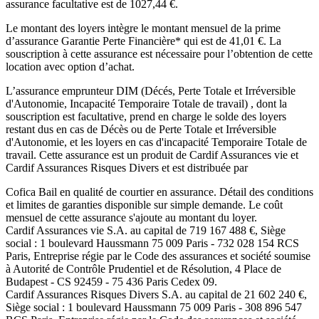
assurance facultative est de
1027,44
€.
Le montant des loyers intègre le montant mensuel de la prime
d’assurance Garantie Perte Financière* qui est de
41,01
€. La
souscription à cette assurance est nécessaire pour l’obtention de cette
location avec option d’achat.
L’assurance emprunteur
DIM (Décés, Perte Totale et Irréversible
d'Autonomie, Incapacité Temporaire Totale de travail)
, dont la
souscription est facultative, prend en charge le solde des loyers
restant dus en cas de Décès ou de Perte Totale et Irréversible
d'Autonomie, et les loyers en cas d'incapacité Temporaire Totale de
travail. Cette assurance est un produit de
Cardif Assurances vie
et
Cardif Assurances Risques Divers
et est distribuée par
Cofica Bail
en qualité de courtier en assurance. Détail des conditions
et limites de garanties disponible sur simple demande. Le coût
mensuel de cette assurance s'ajoute au montant du loyer.
Cardif Assurances vie
S.A. au capital de
719 167 488
€, Siège
social :
1 boulevard Haussmann 75 009 Paris
-
732 028 154 RCS
Paris
, Entreprise régie par le Code des assurances et société soumise
à
Autorité de Contrôle Prudentiel et de Résolution
,
4 Place de
Budapest - CS 92459 - 75 436 Paris Cedex 09
.
Cardif Assurances Risques Divers
S.A. au capital de
21 602 240
€,
Siège social :
1 boulevard Haussmann 75 009 Paris
-
308 896 547