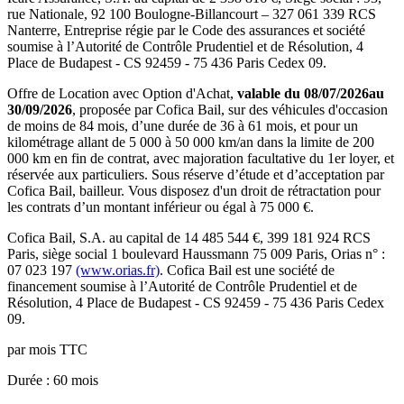
rue Nationale, 92 100 Boulogne-Billancourt
–
327 061 339 RCS
Nanterre
, Entreprise régie par le Code des assurances et société
soumise à l’
Autorité de Contrôle Prudentiel et de Résolution
,
4
Place de Budapest - CS 92459 - 75 436 Paris Cedex 09
.
Offre de Location avec Option d'Achat,
valable du
08/07/2026
au
30/09/2026
, proposée par
Cofica Bail
, sur des véhicules d'occasion
de moins de 84 mois, d’une durée de 36 à 61 mois, et pour un
kilométrage allant de 5 000 à 50 000 km/an dans la limite de 200
000 km en fin de contrat, avec majoration facultative du 1er loyer, et
réservée aux particuliers. Sous réserve d’étude et d’acceptation par
Cofica Bail, bailleur. Vous disposez d'un droit de rétractation pour
les contrats d’un montant inférieur ou égal à 75 000 €.
Cofica Bail
, S.A. au capital de
14 485 544
€,
399 181 924 RCS
Paris
, siège social
1 boulevard Haussmann 75 009 Paris
, Orias n° :
07 023 197
(www.orias.fr)
.
Cofica Bail
est une société de
financement soumise à l’
Autorité de Contrôle Prudentiel et de
Résolution
,
4 Place de Budapest - CS 92459 - 75 436 Paris Cedex
09
.
par mois TTC
Durée
: 60 mois