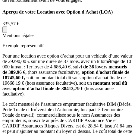
de remboursement avant de vous engager.
Aperçu de votre Location avec Option d'Achat (LOA)
335,57 €
Mentions légales
Exemple représentatif
Pour une location avec option d’achat pour un véhicule d’une valeur
de
29290,00
€ sur une durée de
37
mois
, avec un kilométrage de
10
000
km/an
: 1er loyer de
4 686,40
€, suivi
de
36
loyers mensuels
de
389,96
€,
(hors assurance facultative),
option d'achat finale de
18745,60
€,
soit un montant total dû sans option d'achat finale de
19668,19
€ (hors assurance facultative), soit un
montant total dû
avec option d'achat finale de
38413,79
€
(hors assurance
facultative).
Le coût mensuel de l’assurance emprunteur facultative DIM (Décès,
Perte Totale et Irréversible d'Autonomie, Incapacité Temporaire
Totale de travail), commercialisée sous le nom Assurances des
emprunteurs, souscrite auprès de CARDIF Assurance Vie et
CARDIF Assurances Risques Divers, est de
28,54
€, jusqu’à 64 ans
et peut s’ajouter au montant du loyer ci-dessus. Le coût total de cette