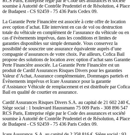
RCS Paris
, Entreprise régie par le Code des assurances et société
soumise à
Autorité de Contrôle Prudentiel et de Résolution
,
4 Place
de Budapest - CS 92459 - 75 436 Paris Cedex 09
.
La Garantie Perte Financière est associée à cette offre de location
avec option d’achat. Elle intervient en cas de vol ou destruction
totale du véhicule en complément de l’assurance du véhicule ou en
cas d’évènements imprévus, dans les conditions et limites de
garanties disponibles sur simple demande. Vous conservez la
possibilité de souscrire une assurance équivalente auprès d’une
compagnie d’assurances de votre choix. Par ailleurs,
Cofica Bail
propose des solutions de location avec option d’achat sans Garantie
Perte Financière associée. La Garantie Perte Financière est un
produit de
Cardif Assurances Risques Divers
pour les garanties
Valeur d’Achat, Assurance complémentaire, Dommages partiels et
Évènements imprévus et
Icare Assurance
pour la garantie
d’Assistance Véhicule de remplacement et est distribuée par
Cofica
Bail
en qualité de courtier en assurance.
Cardif Assurances Risques Divers
S.A. au capital de
21 602 240
€,
Siège social :
1 boulevard Haussmann 75 009 Paris
-
308 896 547
RCS Paris
, Entreprise régie par le Code des assurances et société
soumise à
Autorité de Contrôle Prudentiel et de Résolution
,
4 Place
de Budapest - CS 92459 - 75 436 Paris Cedex 09
.
Icare Assurance
, S.A. au capital de
2 358 816
€, Siège social :
93,