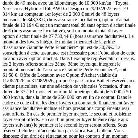
durée de 49 mois, avec un kilométrage de 10 000 km/an : Toyota
Yaris cross Hybride 116h AWD-i Design du 29/03/2022 avec 79
814 km au compteur. 1er loyer de 2 000 € suivi de 48 loyers
mensuels de 348,38 €, (hors assurance facultative), option d'achat
finale de 13 194 €, soit un montant total dû sans option d'achat finale
de € (hors assurance facultative), soit un montant total dû avec
option d'achat finale de 27 733,44 € (hors assurance facultative). Le
montant des loyers intègre le montant mensuel de la prime
d’assurance Garantie Perte Financière* qui est de 30,79€. La
souscription à cette assurance est nécessaire pour l’obtention de cette
location avec option d’achat. Dans l’exemple représentatif ci-dessus,
les 2 loyers offerts sont les 2ème, 3ème loyer, qui intègrent le
montant mensuel de l’assurance Garantie Perte Financière*, soit
61,58 €. Offre de Location avec Option d'Achat valable du
11/06/2026 au 31/08/2026, proposée par Cofica Bail et réservée aux
clients particuliers, sur une sélection de véhicules ’occasion, d’une
durée de 37 à 61 mois, et pour un kilométrage allant de 5 000 à 50
000 km/an, dans la limite de 250 000 km en fin de contrat. Dans le
cadre de cette offre, les deux loyers du contrat de financement (avec
assurance facultative incluse et hors prestations complémentaires)
sont offerts. En cas de premier loyer majoré, le second et troisième
loyer seront offerts. En cas d’un premier loyer linéaire (égale aux
loyers suivants) le premier et le second loyer seront offerts. Sous
réserve d’étude et d’acceptation par Cofica Bail, bailleur. Vous
disposez d'un droit de rétractation pour les contrats d’un montant