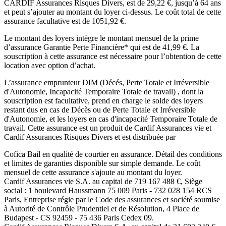
CARDIF Assurances Risques Divers, est de
29,22
€, jusqu’à 64 ans
et peut s’ajouter au montant du loyer ci-dessus. Le coût total de cette
assurance facultative est de
1051,92
€.
Le montant des loyers intègre le montant mensuel de la prime
d’assurance Garantie Perte Financière* qui est de
41,99
€. La
souscription à cette assurance est nécessaire pour l’obtention de cette
location avec option d’achat.
L’assurance emprunteur
DIM (Décés, Perte Totale et Irréversible
d'Autonomie, Incapacité Temporaire Totale de travail)
, dont la
souscription est facultative, prend en charge le solde des loyers
restant dus en cas de Décès ou de Perte Totale et Irréversible
d'Autonomie, et les loyers en cas d'incapacité Temporaire Totale de
travail. Cette assurance est un produit de
Cardif Assurances vie
et
Cardif Assurances Risques Divers
et est distribuée par
Cofica Bail
en qualité de courtier en assurance. Détail des conditions
et limites de garanties disponible sur simple demande. Le coût
mensuel de cette assurance s'ajoute au montant du loyer.
Cardif Assurances vie
S.A. au capital de
719 167 488
€, Siège
social :
1 boulevard Haussmann 75 009 Paris
-
732 028 154 RCS
Paris
, Entreprise régie par le Code des assurances et société soumise
à
Autorité de Contrôle Prudentiel et de Résolution
,
4 Place de
Budapest - CS 92459 - 75 436 Paris Cedex 09
.