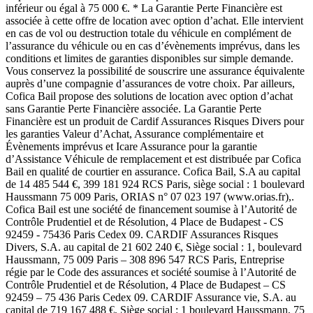
inférieur ou égal à 75 000 €. * La Garantie Perte Financière est
associée à cette offre de location avec option d’achat. Elle intervient
en cas de vol ou destruction totale du véhicule en complément de
l’assurance du véhicule ou en cas d’évènements imprévus, dans les
conditions et limites de garanties disponibles sur simple demande.
Vous conservez la possibilité de souscrire une assurance équivalente
auprès d’une compagnie d’assurances de votre choix. Par ailleurs,
Cofica Bail propose des solutions de location avec option d’achat
sans Garantie Perte Financière associée. La Garantie Perte
Financière est un produit de Cardif Assurances Risques Divers pour
les garanties Valeur d’Achat, Assurance complémentaire et
Évènements imprévus et Icare Assurance pour la garantie
d’Assistance Véhicule de remplacement et est distribuée par Cofica
Bail en qualité de courtier en assurance. Cofica Bail, S.A au capital
de 14 485 544 €, 399 181 924 RCS Paris, siège social : 1 boulevard
Haussmann 75 009 Paris, ORIAS n° 07 023 197 (www.orias.fr),.
Cofica Bail est une société de financement soumise à l’Autorité de
Contrôle Prudentiel et de Résolution, 4 Place de Budapest - CS
92459 - 75436 Paris Cedex 09. CARDIF Assurances Risques
Divers, S.A. au capital de 21 602 240 €, Siège social : 1, boulevard
Haussmann, 75 009 Paris – 308 896 547 RCS Paris, Entreprise
régie par le Code des assurances et société soumise à l’Autorité de
Contrôle Prudentiel et de Résolution, 4 Place de Budapest – CS
92459 – 75 436 Paris Cedex 09. CARDIF Assurance vie, S.A. au
capital de 719 167 488 €, Siège social : 1 boulevard Haussmann, 75