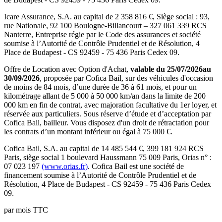
Icare Assurance
, S.A. au capital de
2 358 816
€, Siège social :
93,
rue Nationale, 92 100 Boulogne-Billancourt
–
327 061 339 RCS
Nanterre
, Entreprise régie par le Code des assurances et société
soumise à l’
Autorité de Contrôle Prudentiel et de Résolution
,
4
Place de Budapest - CS 92459 - 75 436 Paris Cedex 09
.
Offre de Location avec Option d'Achat,
valable du
25/07/2026
au
30/09/2026
, proposée par
Cofica Bail
, sur des véhicules d'occasion
de moins de 84 mois, d’une durée de 36 à 61 mois, et pour un
kilométrage allant de 5 000 à 50 000 km/an dans la limite de 200
000 km en fin de contrat, avec majoration facultative du 1er loyer, et
réservée aux particuliers. Sous réserve d’étude et d’acceptation par
Cofica Bail, bailleur. Vous disposez d'un droit de rétractation pour
les contrats d’un montant inférieur ou égal à 75 000 €.
Cofica Bail
, S.A. au capital de
14 485 544
€,
399 181 924 RCS
Paris
, siège social
1 boulevard Haussmann 75 009 Paris
, Orias n° :
07 023 197
(www.orias.fr)
.
Cofica Bail
est une société de
financement soumise à l’
Autorité de Contrôle Prudentiel et de
Résolution
,
4 Place de Budapest - CS 92459 - 75 436 Paris Cedex
09
.
par mois TTC