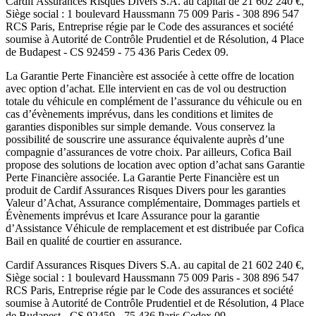
Cardif Assurances Risques Divers
S.A. au capital de
21 602 240
€,
Siège social :
1 boulevard Haussmann 75 009 Paris
-
308 896 547
RCS Paris
, Entreprise régie par le Code des assurances et société
soumise à
Autorité de Contrôle Prudentiel et de Résolution
,
4 Place
de Budapest - CS 92459 - 75 436 Paris Cedex 09
.
La Garantie Perte Financière est associée à cette offre de location
avec option d’achat. Elle intervient en cas de vol ou destruction
totale du véhicule en complément de l’assurance du véhicule ou en
cas d’évènements imprévus, dans les conditions et limites de
garanties disponibles sur simple demande. Vous conservez la
possibilité de souscrire une assurance équivalente auprès d’une
compagnie d’assurances de votre choix. Par ailleurs,
Cofica Bail
propose des solutions de location avec option d’achat sans Garantie
Perte Financière associée. La Garantie Perte Financière est un
produit de
Cardif Assurances Risques Divers
pour les garanties
Valeur d’Achat, Assurance complémentaire, Dommages partiels et
Évènements imprévus et
Icare Assurance
pour la garantie
d’Assistance Véhicule de remplacement et est distribuée par
Cofica
Bail
en qualité de courtier en assurance.
Cardif Assurances Risques Divers
S.A. au capital de
21 602 240
€,
Siège social :
1 boulevard Haussmann 75 009 Paris
-
308 896 547
RCS Paris
, Entreprise régie par le Code des assurances et société
soumise à
Autorité de Contrôle Prudentiel et de Résolution
,
4 Place
de Budapest - CS 92459 - 75 436 Paris Cedex 09
.