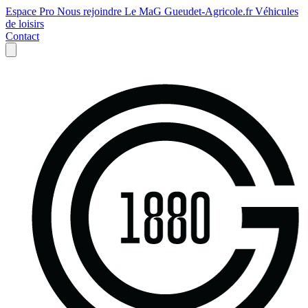
Espace Pro
Nous rejoindre
Le MaG
Gueudet-Agricole.fr
Véhicules
de loisirs
Contact