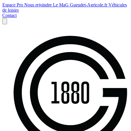
Espace Pro
Nous rejoindre
Le MaG
Gueudet-Agricole.fr
Véhicules
de loisirs
Contact