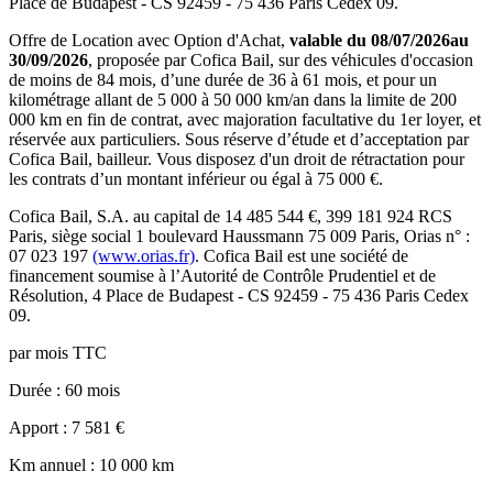
Place de Budapest - CS 92459 - 75 436 Paris Cedex 09
.
Offre de Location avec Option d'Achat,
valable du
08/07/2026
au
30/09/2026
, proposée par
Cofica Bail
, sur des véhicules d'occasion
de moins de 84 mois, d’une durée de 36 à 61 mois, et pour un
kilométrage allant de 5 000 à 50 000 km/an dans la limite de 200
000 km en fin de contrat, avec majoration facultative du 1er loyer, et
réservée aux particuliers. Sous réserve d’étude et d’acceptation par
Cofica Bail, bailleur. Vous disposez d'un droit de rétractation pour
les contrats d’un montant inférieur ou égal à 75 000 €.
Cofica Bail
, S.A. au capital de
14 485 544
€,
399 181 924 RCS
Paris
, siège social
1 boulevard Haussmann 75 009 Paris
, Orias n° :
07 023 197
(www.orias.fr)
.
Cofica Bail
est une société de
financement soumise à l’
Autorité de Contrôle Prudentiel et de
Résolution
,
4 Place de Budapest - CS 92459 - 75 436 Paris Cedex
09
.
par mois TTC
Durée
: 60 mois
Apport
: 7 581 €
Km annuel
: 10 000 km