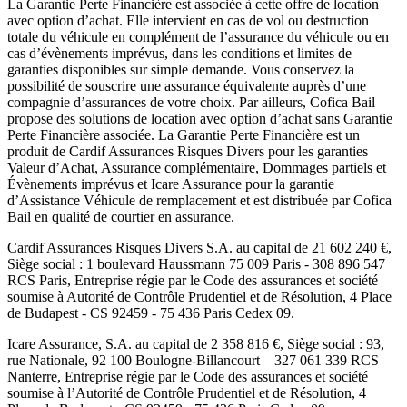
La Garantie Perte Financière est associée à cette offre de location
avec option d’achat. Elle intervient en cas de vol ou destruction
totale du véhicule en complément de l’assurance du véhicule ou en
cas d’évènements imprévus, dans les conditions et limites de
garanties disponibles sur simple demande. Vous conservez la
possibilité de souscrire une assurance équivalente auprès d’une
compagnie d’assurances de votre choix. Par ailleurs,
Cofica Bail
propose des solutions de location avec option d’achat sans Garantie
Perte Financière associée. La Garantie Perte Financière est un
produit de
Cardif Assurances Risques Divers
pour les garanties
Valeur d’Achat, Assurance complémentaire, Dommages partiels et
Évènements imprévus et
Icare Assurance
pour la garantie
d’Assistance Véhicule de remplacement et est distribuée par
Cofica
Bail
en qualité de courtier en assurance.
Cardif Assurances Risques Divers
S.A. au capital de
21 602 240
€,
Siège social :
1 boulevard Haussmann 75 009 Paris
-
308 896 547
RCS Paris
, Entreprise régie par le Code des assurances et société
soumise à
Autorité de Contrôle Prudentiel et de Résolution
,
4 Place
de Budapest - CS 92459 - 75 436 Paris Cedex 09
.
Icare Assurance
, S.A. au capital de
2 358 816
€, Siège social :
93,
rue Nationale, 92 100 Boulogne-Billancourt
–
327 061 339 RCS
Nanterre
, Entreprise régie par le Code des assurances et société
soumise à l’
Autorité de Contrôle Prudentiel et de Résolution
,
4