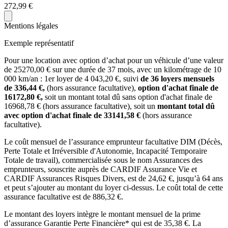
272,99 €
Mentions légales
Exemple représentatif
Pour une location avec option d’achat pour un véhicule d’une valeur
de
25270,00
€ sur une durée de
37
mois
, avec un kilométrage de
10
000
km/an
: 1er loyer de
4 043,20
€, suivi
de
36
loyers mensuels
de
336,44
€,
(hors assurance facultative),
option d'achat finale de
16172,80
€,
soit un montant total dû sans option d'achat finale de
16968,78
€ (hors assurance facultative), soit un
montant total dû
avec option d'achat finale de
33141,58
€
(hors assurance
facultative).
Le coût mensuel de l’assurance emprunteur facultative DIM (Décès,
Perte Totale et Irréversible d'Autonomie, Incapacité Temporaire
Totale de travail), commercialisée sous le nom Assurances des
emprunteurs, souscrite auprès de CARDIF Assurance Vie et
CARDIF Assurances Risques Divers, est de
24,62
€, jusqu’à 64 ans
et peut s’ajouter au montant du loyer ci-dessus. Le coût total de cette
assurance facultative est de
886,32
€.
Le montant des loyers intègre le montant mensuel de la prime
d’assurance Garantie Perte Financière* qui est de
35,38
€. La