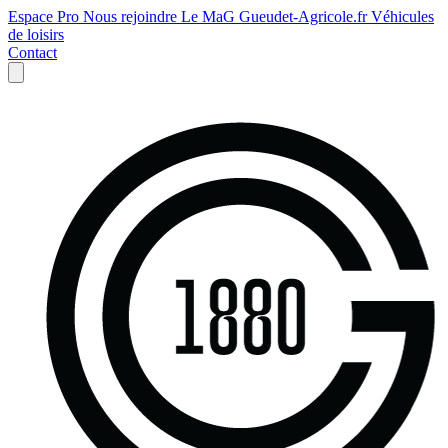
Espace Pro
Nous rejoindre
Le MaG
Gueudet-Agricole.fr
Véhicules
de loisirs
Contact