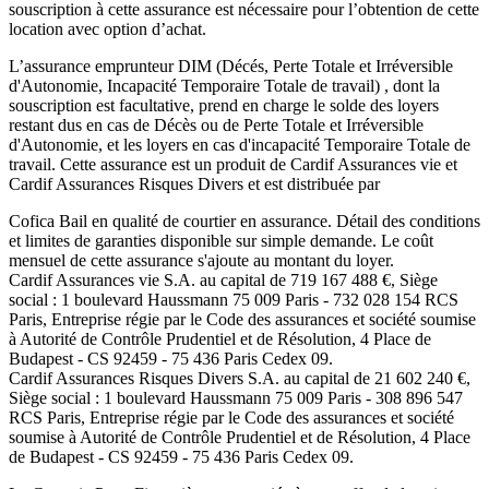
souscription à cette assurance est nécessaire pour l’obtention de cette
location avec option d’achat.
L’assurance emprunteur
DIM (Décés, Perte Totale et Irréversible
d'Autonomie, Incapacité Temporaire Totale de travail)
, dont la
souscription est facultative, prend en charge le solde des loyers
restant dus en cas de Décès ou de Perte Totale et Irréversible
d'Autonomie, et les loyers en cas d'incapacité Temporaire Totale de
travail. Cette assurance est un produit de
Cardif Assurances vie
et
Cardif Assurances Risques Divers
et est distribuée par
Cofica Bail
en qualité de courtier en assurance. Détail des conditions
et limites de garanties disponible sur simple demande. Le coût
mensuel de cette assurance s'ajoute au montant du loyer.
Cardif Assurances vie
S.A. au capital de
719 167 488
€, Siège
social :
1 boulevard Haussmann 75 009 Paris
-
732 028 154 RCS
Paris
, Entreprise régie par le Code des assurances et société soumise
à
Autorité de Contrôle Prudentiel et de Résolution
,
4 Place de
Budapest - CS 92459 - 75 436 Paris Cedex 09
.
Cardif Assurances Risques Divers
S.A. au capital de
21 602 240
€,
Siège social :
1 boulevard Haussmann 75 009 Paris
-
308 896 547
RCS Paris
, Entreprise régie par le Code des assurances et société
soumise à
Autorité de Contrôle Prudentiel et de Résolution
,
4 Place
de Budapest - CS 92459 - 75 436 Paris Cedex 09
.