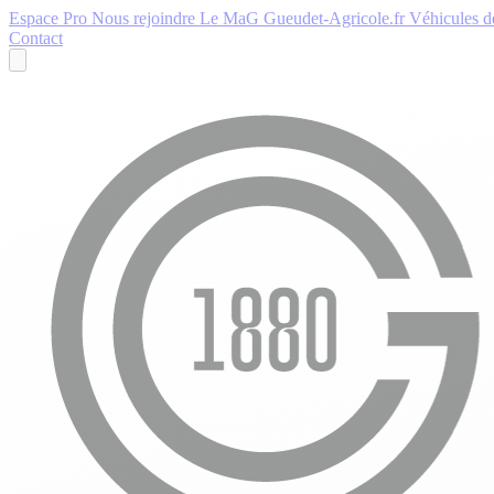
Espace Pro
Nous rejoindre
Le MaG
Gueudet-Agricole.fr
Véhicules de
Contact