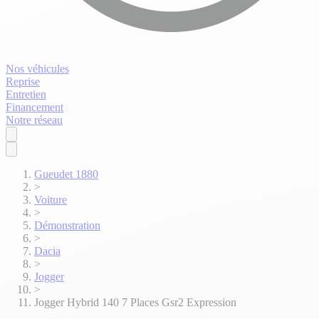
Nos véhicules
Reprise
Entretien
Financement
Notre réseau
Gueudet 1880
>
Voiture
>
Démonstration
>
Dacia
>
Jogger
>
Jogger Hybrid 140 7 Places Gsr2 Expression