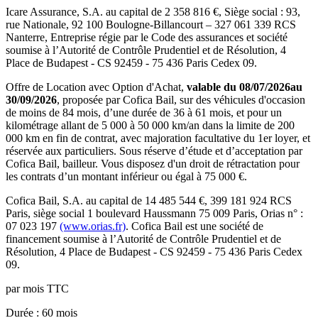
Icare Assurance
, S.A. au capital de
2 358 816
€, Siège social :
93,
rue Nationale, 92 100 Boulogne-Billancourt
–
327 061 339 RCS
Nanterre
, Entreprise régie par le Code des assurances et société
soumise à l’
Autorité de Contrôle Prudentiel et de Résolution
,
4
Place de Budapest - CS 92459 - 75 436 Paris Cedex 09
.
Offre de Location avec Option d'Achat,
valable du
08/07/2026
au
30/09/2026
, proposée par
Cofica Bail
, sur des véhicules d'occasion
de moins de 84 mois, d’une durée de 36 à 61 mois, et pour un
kilométrage allant de 5 000 à 50 000 km/an dans la limite de 200
000 km en fin de contrat, avec majoration facultative du 1er loyer, et
réservée aux particuliers. Sous réserve d’étude et d’acceptation par
Cofica Bail, bailleur. Vous disposez d'un droit de rétractation pour
les contrats d’un montant inférieur ou égal à 75 000 €.
Cofica Bail
, S.A. au capital de
14 485 544
€,
399 181 924 RCS
Paris
, siège social
1 boulevard Haussmann 75 009 Paris
, Orias n° :
07 023 197
(www.orias.fr)
.
Cofica Bail
est une société de
financement soumise à l’
Autorité de Contrôle Prudentiel et de
Résolution
,
4 Place de Budapest - CS 92459 - 75 436 Paris Cedex
09
.
par mois TTC
Durée
: 60 mois