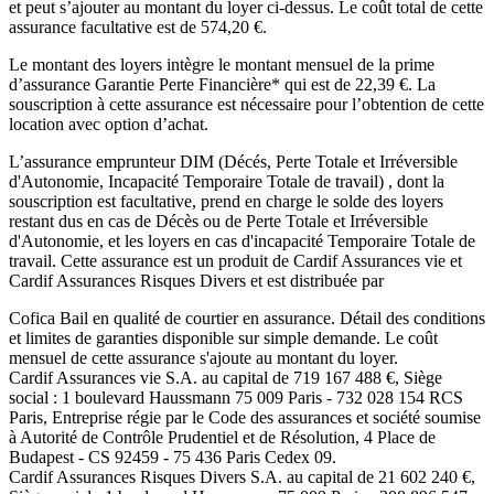
et peut s’ajouter au montant du loyer ci-dessus. Le coût total de cette
assurance facultative est de
574,20
€.
Le montant des loyers intègre le montant mensuel de la prime
d’assurance Garantie Perte Financière* qui est de
22,39
€. La
souscription à cette assurance est nécessaire pour l’obtention de cette
location avec option d’achat.
L’assurance emprunteur
DIM (Décés, Perte Totale et Irréversible
d'Autonomie, Incapacité Temporaire Totale de travail)
, dont la
souscription est facultative, prend en charge le solde des loyers
restant dus en cas de Décès ou de Perte Totale et Irréversible
d'Autonomie, et les loyers en cas d'incapacité Temporaire Totale de
travail. Cette assurance est un produit de
Cardif Assurances vie
et
Cardif Assurances Risques Divers
et est distribuée par
Cofica Bail
en qualité de courtier en assurance. Détail des conditions
et limites de garanties disponible sur simple demande. Le coût
mensuel de cette assurance s'ajoute au montant du loyer.
Cardif Assurances vie
S.A. au capital de
719 167 488
€, Siège
social :
1 boulevard Haussmann 75 009 Paris
-
732 028 154 RCS
Paris
, Entreprise régie par le Code des assurances et société soumise
à
Autorité de Contrôle Prudentiel et de Résolution
,
4 Place de
Budapest - CS 92459 - 75 436 Paris Cedex 09
.
Cardif Assurances Risques Divers
S.A. au capital de
21 602 240
€,