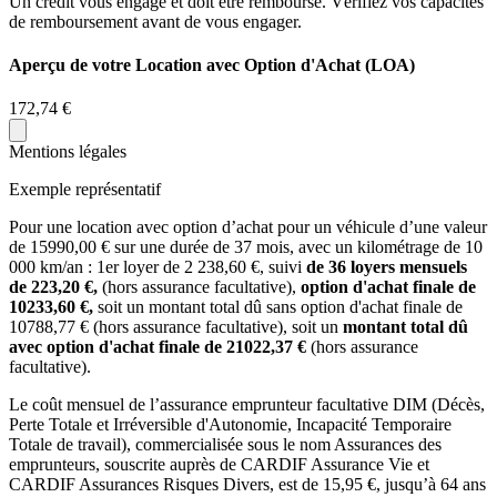
Un crédit vous engage et doit être remboursé. Vérifiez vos capacités
de remboursement avant de vous engager.
Aperçu de votre Location avec Option d'Achat (LOA)
172,74 €
Mentions légales
Exemple représentatif
Pour une location avec option d’achat pour un véhicule d’une valeur
de
15990,00
€ sur une durée de
37
mois
, avec un kilométrage de
10
000
km/an
: 1er loyer de
2 238,60
€, suivi
de
36
loyers mensuels
de
223,20
€,
(hors assurance facultative),
option d'achat finale de
10233,60
€,
soit un montant total dû sans option d'achat finale de
10788,77
€ (hors assurance facultative), soit un
montant total dû
avec option d'achat finale de
21022,37
€
(hors assurance
facultative).
Le coût mensuel de l’assurance emprunteur facultative DIM (Décès,
Perte Totale et Irréversible d'Autonomie, Incapacité Temporaire
Totale de travail), commercialisée sous le nom Assurances des
emprunteurs, souscrite auprès de CARDIF Assurance Vie et
CARDIF Assurances Risques Divers, est de
15,95
€, jusqu’à 64 ans