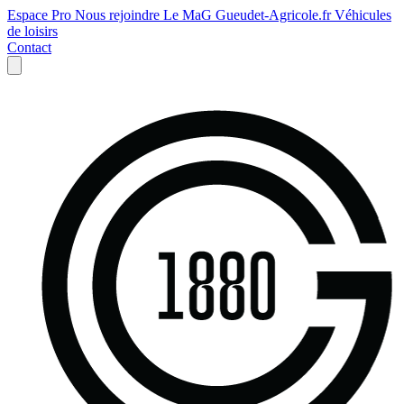
Espace Pro
Nous rejoindre
Le MaG
Gueudet-Agricole.fr
Véhicules
de loisirs
Contact