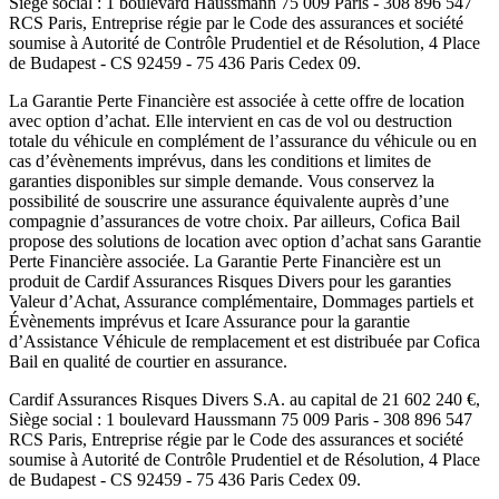
Siège social :
1 boulevard Haussmann 75 009 Paris
-
308 896 547
RCS Paris
, Entreprise régie par le Code des assurances et société
soumise à
Autorité de Contrôle Prudentiel et de Résolution
,
4 Place
de Budapest - CS 92459 - 75 436 Paris Cedex 09
.
La Garantie Perte Financière est associée à cette offre de location
avec option d’achat. Elle intervient en cas de vol ou destruction
totale du véhicule en complément de l’assurance du véhicule ou en
cas d’évènements imprévus, dans les conditions et limites de
garanties disponibles sur simple demande. Vous conservez la
possibilité de souscrire une assurance équivalente auprès d’une
compagnie d’assurances de votre choix. Par ailleurs,
Cofica Bail
propose des solutions de location avec option d’achat sans Garantie
Perte Financière associée. La Garantie Perte Financière est un
produit de
Cardif Assurances Risques Divers
pour les garanties
Valeur d’Achat, Assurance complémentaire, Dommages partiels et
Évènements imprévus et
Icare Assurance
pour la garantie
d’Assistance Véhicule de remplacement et est distribuée par
Cofica
Bail
en qualité de courtier en assurance.
Cardif Assurances Risques Divers
S.A. au capital de
21 602 240
€,
Siège social :
1 boulevard Haussmann 75 009 Paris
-
308 896 547
RCS Paris
, Entreprise régie par le Code des assurances et société
soumise à
Autorité de Contrôle Prudentiel et de Résolution
,
4 Place
de Budapest - CS 92459 - 75 436 Paris Cedex 09
.