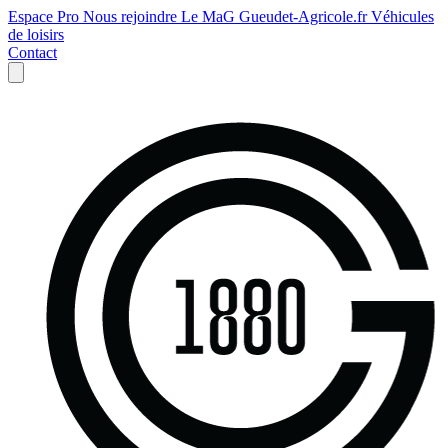
Espace Pro
Nous rejoindre
Le MaG
Gueudet-Agricole.fr
Véhicules
de loisirs
Contact