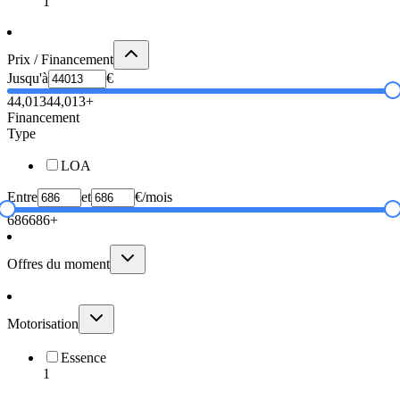
1
Prix / Financement
Jusqu'à
€
44,013
44,013+
Financement
Type
LOA
Entre
et
€/mois
686
686+
Offres du moment
Motorisation
Essence
1