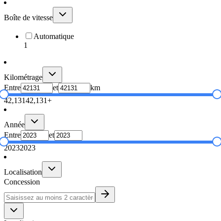
Boîte de vitesse
Automatique
1
Kilométrage
Entre
et
km
42,131
42,131+
Année
Entre
et
2023
2023
Localisation
Concession