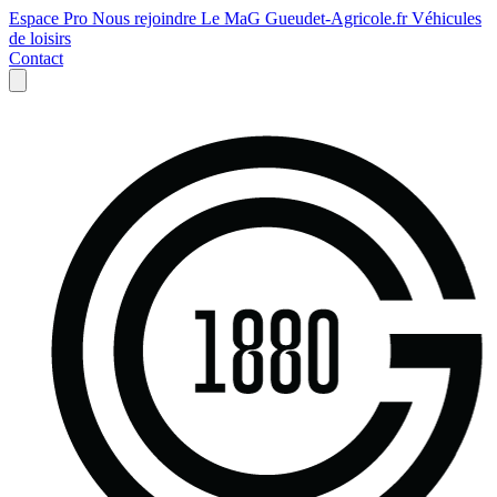
Espace Pro
Nous rejoindre
Le MaG
Gueudet-Agricole.fr
Véhicules
de loisirs
Contact