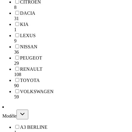
CITROEN
8
DACIA
31
KIA
1
LEXUS
9
NISSAN
36
PEUGEOT
29
RENAULT
108
TOYOTA
90
VOLKSWAGEN
59
Modèle
A3 BERLINE