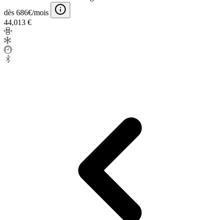
dès 686€/mois
44,013 €