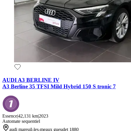
AUDI A3 BERLINE IV
A3 Berline 35 TFSI Mild Hybrid 150 S tronic 7
Essence
|
42,131 km
|
2023
Automate sequentiel
audi mareuil-les-meaux gueudet 1880