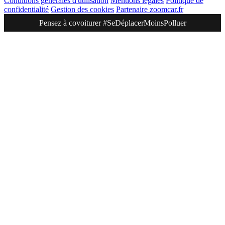
Conditions générales d'utilisation
Mentions légales
Politique de
confidentialité
Gestion des cookies
Partenaire zoomcar.fr
Pensez à covoiturer #SeDéplacerMoinsPolluer