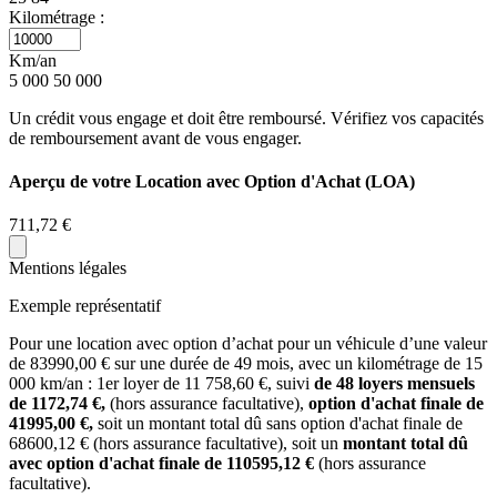
Kilométrage :
Km/an
5 000
50 000
Un crédit vous engage et doit être remboursé. Vérifiez vos capacités
de remboursement avant de vous engager.
Aperçu de votre Location avec Option d'Achat (LOA)
711,72 €
Mentions légales
Exemple représentatif
Pour une location avec option d’achat pour un véhicule d’une valeur
de
83990,00
€ sur une durée de
49
mois
, avec un kilométrage de
15
000
km/an
: 1er loyer de
11 758,60
€, suivi
de
48
loyers mensuels
de
1172,74
€,
(hors assurance facultative),
option d'achat finale de
41995,00
€,
soit un montant total dû sans option d'achat finale de
68600,12
€ (hors assurance facultative), soit un
montant total dû
avec option d'achat finale de
110595,12
€
(hors assurance
facultative).