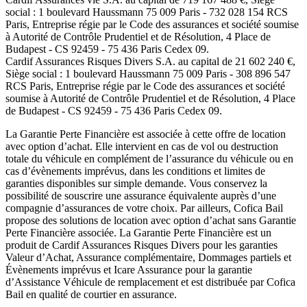
social :
1 boulevard Haussmann 75 009 Paris
-
732 028 154 RCS
Paris
, Entreprise régie par le Code des assurances et société soumise
à
Autorité de Contrôle Prudentiel et de Résolution
,
4 Place de
Budapest - CS 92459 - 75 436 Paris Cedex 09
.
Cardif Assurances Risques Divers
S.A. au capital de
21 602 240
€,
Siège social :
1 boulevard Haussmann 75 009 Paris
-
308 896 547
RCS Paris
, Entreprise régie par le Code des assurances et société
soumise à
Autorité de Contrôle Prudentiel et de Résolution
,
4 Place
de Budapest - CS 92459 - 75 436 Paris Cedex 09
.
La Garantie Perte Financière est associée à cette offre de location
avec option d’achat. Elle intervient en cas de vol ou destruction
totale du véhicule en complément de l’assurance du véhicule ou en
cas d’évènements imprévus, dans les conditions et limites de
garanties disponibles sur simple demande. Vous conservez la
possibilité de souscrire une assurance équivalente auprès d’une
compagnie d’assurances de votre choix. Par ailleurs,
Cofica Bail
propose des solutions de location avec option d’achat sans Garantie
Perte Financière associée. La Garantie Perte Financière est un
produit de
Cardif Assurances Risques Divers
pour les garanties
Valeur d’Achat, Assurance complémentaire, Dommages partiels et
Évènements imprévus et
Icare Assurance
pour la garantie
d’Assistance Véhicule de remplacement et est distribuée par
Cofica
Bail
en qualité de courtier en assurance.