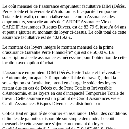
Le coût mensuel de l’assurance emprunteur facultative DIM (Décès,
Perte Totale et Irréversible d'Autonomie, Incapacité Temporaire
Totale de travail), commercialisée sous le nom Assurances des
emprunteurs, souscrite auprès de CARDIF Assurance Vie et
CARDIF Assurances Risques Divers, est de
83,79
€, jusqu’à 64 ans
et peut s’ajouter au montant du loyer ci-dessus. Le coût total de cette
assurance facultative est de
4021,92
€.
Le montant des loyers intègre le montant mensuel de la prime
d’assurance Garantie Perte Financière* qui est de
50,00
€. La
souscription à cette assurance est nécessaire pour l’obtention de cette
location avec option d’achat.
L’assurance emprunteur
DIM (Décés, Perte Totale et Irréversible
d'Autonomie, Incapacité Temporaire Totale de travail)
, dont la
souscription est facultative, prend en charge le solde des loyers
restant dus en cas de Décès ou de Perte Totale et Irréversible
d'Autonomie, et les loyers en cas d'incapacité Temporaire Totale de
travail. Cette assurance est un produit de
Cardif Assurances vie
et
Cardif Assurances Risques Divers
et est distribuée par
Cofica Bail
en qualité de courtier en assurance. Détail des conditions
et limites de garanties disponible sur simple demande. Le coût
mensuel de cette assurance s'ajoute au montant du loyer.
Cardif Assurances vie
S.A. au capital de
719 167 488
€, Siège