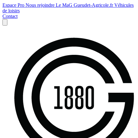
Espace Pro
Nous rejoindre
Le MaG
Gueudet-Agricole.fr
Véhicules
de loisirs
Contact