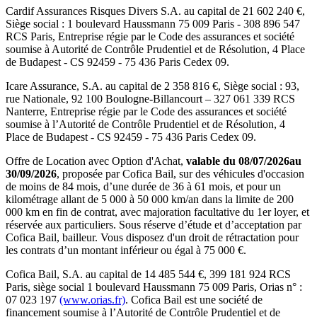
Cardif Assurances Risques Divers
S.A. au capital de
21 602 240
€,
Siège social :
1 boulevard Haussmann 75 009 Paris
-
308 896 547
RCS Paris
, Entreprise régie par le Code des assurances et société
soumise à
Autorité de Contrôle Prudentiel et de Résolution
,
4 Place
de Budapest - CS 92459 - 75 436 Paris Cedex 09
.
Icare Assurance
, S.A. au capital de
2 358 816
€, Siège social :
93,
rue Nationale, 92 100 Boulogne-Billancourt
–
327 061 339 RCS
Nanterre
, Entreprise régie par le Code des assurances et société
soumise à l’
Autorité de Contrôle Prudentiel et de Résolution
,
4
Place de Budapest - CS 92459 - 75 436 Paris Cedex 09
.
Offre de Location avec Option d'Achat,
valable du
08/07/2026
au
30/09/2026
, proposée par
Cofica Bail
, sur des véhicules d'occasion
de moins de 84 mois, d’une durée de 36 à 61 mois, et pour un
kilométrage allant de 5 000 à 50 000 km/an dans la limite de 200
000 km en fin de contrat, avec majoration facultative du 1er loyer, et
réservée aux particuliers. Sous réserve d’étude et d’acceptation par
Cofica Bail, bailleur. Vous disposez d'un droit de rétractation pour
les contrats d’un montant inférieur ou égal à 75 000 €.
Cofica Bail
, S.A. au capital de
14 485 544
€,
399 181 924 RCS
Paris
, siège social
1 boulevard Haussmann 75 009 Paris
, Orias n° :
07 023 197
(www.orias.fr)
.
Cofica Bail
est une société de
financement soumise à l’
Autorité de Contrôle Prudentiel et de