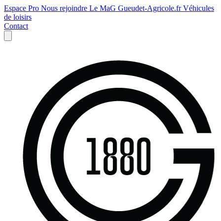
Espace Pro
Nous rejoindre
Le MaG
Gueudet-Agricole.fr
Véhicules
de loisirs
Contact