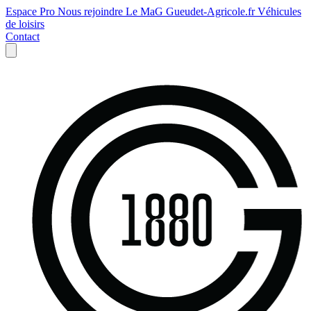
Espace Pro
Nous rejoindre
Le MaG
Gueudet-Agricole.fr
Véhicules
de loisirs
Contact