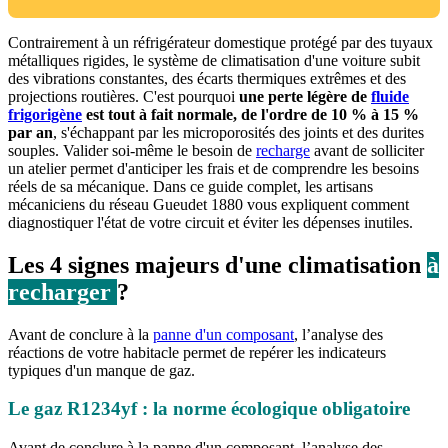
Contrairement à un réfrigérateur domestique protégé par des tuyaux
métalliques rigides, le système de climatisation d'une voiture subit
des vibrations constantes, des écarts thermiques extrêmes et des
projections routières. C'est pourquoi
une perte légère de
fluide
frigorigène
est tout à fait normale, de l'ordre de 10 % à 15 %
par an
, s'échappant par les microporosités des joints et des durites
souples. Valider soi-même le besoin de
recharge
avant de solliciter
un atelier permet d'anticiper les frais et de comprendre les besoins
réels de sa mécanique. Dans ce guide complet, les artisans
mécaniciens du réseau Gueudet 1880 vous expliquent comment
diagnostiquer l'état de votre circuit et éviter les dépenses inutiles.
Les 4 signes majeurs d'une climatisation
à
recharger
?
Avant de conclure à la
panne d'un composant
, l’analyse des
réactions de votre habitacle permet de repérer les indicateurs
typiques d'un manque de gaz.
Le gaz R1234yf : la norme écologique obligatoire
Avant de conclure à la panne d'un composant, l’analyse des