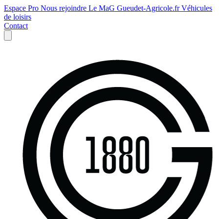
Espace Pro
Nous rejoindre
Le MaG
Gueudet-Agricole.fr
Véhicules
de loisirs
Contact