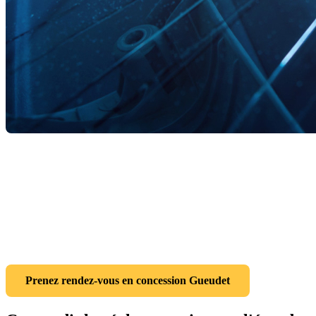
Un impact survenu sur la route, une fissure apparue après une nuit
de gel : la tentation est parfois grande de reporter l'intervention à
plus tard. Après tout, le véhicule roule encore et la fissure ne semble
pas gêner la conduite. Cette attitude, compréhensible sur le plan
pratique, expose pourtant à des risques réels. Sur le plan légal
comme sur celui de la sécurité, un pare-brise endommagé mérite une
attention rapide.
Prenez rendez-vous en concession Gueudet