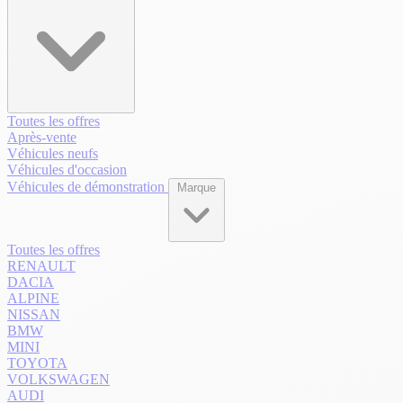
Toutes les offres
Après-vente
Véhicules neufs
Véhicules d'occasion
Véhicules de démonstration
Marque
Toutes les offres
RENAULT
DACIA
ALPINE
NISSAN
BMW
MINI
TOYOTA
VOLKSWAGEN
AUDI