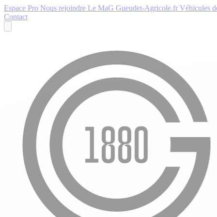
Espace Pro
Nous rejoindre
Le MaG
Gueudet-Agricole.fr
Véhicules de
Contact