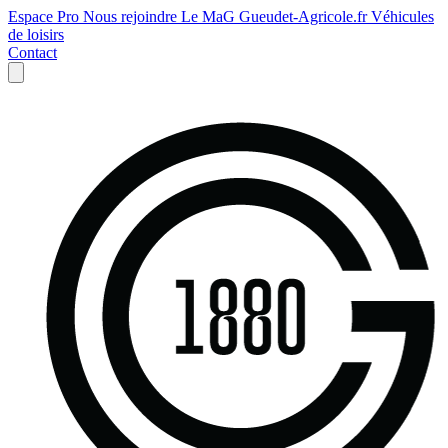
Espace Pro
Nous rejoindre
Le MaG
Gueudet-Agricole.fr
Véhicules
de loisirs
Contact