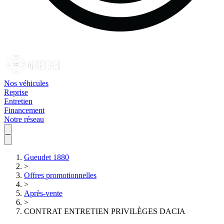
Nos véhicules
Reprise
Entretien
Financement
Notre réseau
Gueudet 1880
>
Offres promotionnelles
>
Après-vente
>
CONTRAT ENTRETIEN PRIVILÈGES DACIA