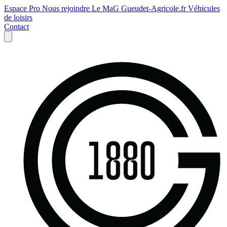
Espace Pro
Nous rejoindre
Le MaG
Gueudet-Agricole.fr
Véhicules
de loisirs
Contact