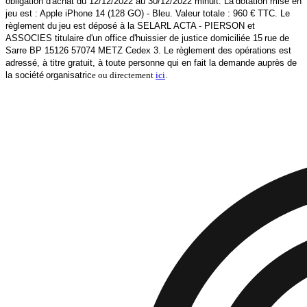
obligation d'achat du 12/12/2022 au 30/12/2022 minuit. La
dotation mise en
jeu est : Apple iPhone 14 (128 GO) - Bleu. Valeur totale : 960 € TTC. Le
règlement du
jeu est déposé à la SELARL ACTA - PIERSON et
ASSOCIES titulaire d'un office d'huissier de justice domiciliée 15
rue de
Sarre BP 15126 57074 METZ Cedex 3.
Le règlement des opérations est
adressé, à titre gratuit, à toute personne qui en fait la demande auprès de
la société
organisatric
e ou directement
ici
.