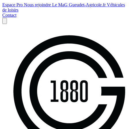
Espace Pro
Nous rejoindre
Le MaG
Gueudet-Agricole.fr
Véhicules
de loisirs
Contact